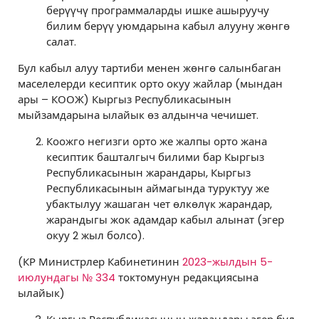
берүүчү программаларды ишке ашыруучу
билим берүү уюмдарына кабыл алууну жөнгө
салат.
Бул кабыл алуу тартиби менен жөнгө салынбаган
маселелерди кесиптик орто окуу жайлар (мындан
ары – КООЖ) Кыргыз Республикасынын
мыйзамдарына ылайык өз алдынча чечишет.
Коожго негизги орто же жалпы орто жана
кесиптик башталгыч билими бар Кыргыз
Республикасынын жарандары, Кыргыз
Республикасынын аймагында туруктуу же
убактылуу жашаган чет өлкөлүк жарандар,
жарандыгы жок адамдар кабыл алынат (эгер
окуу 2 жыл болсо).
(КР Министрлер Кабинетинин
2023-жылдын 5-
июлундагы № 334
токтомунун редакциясына
ылайык)