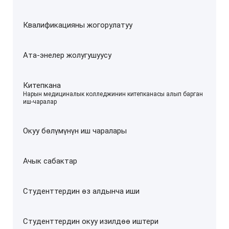
Квалификацияны жогорулатуу
Ата-энелер жолугушуусу
Китепкана
–
Нарын медициналык колледжинин китепканасы алып барган
иш-чаралар
Окуу бөлүмүнүн иш чаралары
Ачык сабактар
Студенттердин өз алдынча иши
Студенттердин окуу изилдөө иштери