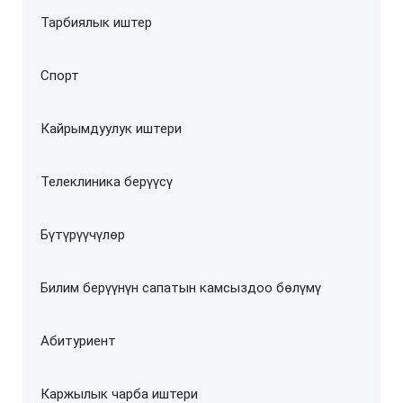
Тарбиялык иштер
Спорт
Кайрымдуулук иштери
Телеклиника берүүсү
Бүтүрүүчүлөр
Билим берүүнүн сапатын камсыздоо бөлүмү
Абитуриент
Каржылык чарба иштери