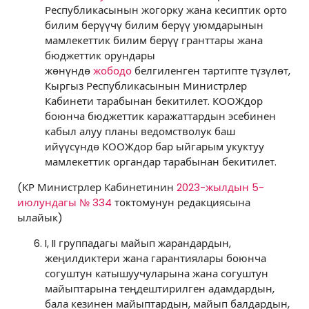
Республикасынын жогорку жана кесиптик орто
билим берүүчү билим берүү уюмдарынын
мамлекеттик билим берүү гранттары жана
бюджеттик орундары
жөнүндө
жободо
белгиленген тартипте түзүлөт,
Кыргыз Республикасынын Министрлер
Кабинети тарабынан бекитилет. КООЖдор
боюнча бюджеттик каражаттардын эсебинен
кабыл алуу планы ведомстволук баш
ийүүсүндө КООЖдор бар ыйгарым укуктуу
мамлекеттик органдар тарабынан бекитилет.
(КР Министрлер Кабинетинин
2023-жылдын 5-
июлундагы № 334
токтомунун редакциясына
ылайык)
I, II группадагы майып жарандардын,
жеңилдиктери жана гарантиялары боюнча
согуштун катышуучуларына жана согуштун
майыптарына теңдештирилген адамдардын,
бала кезинен майыптардын, майып балдардын,