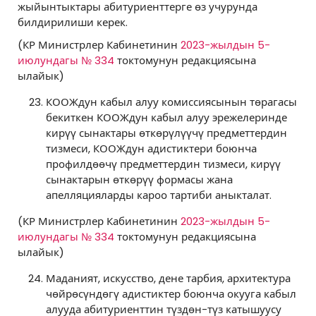
жыйынтыктары абитуриенттерге өз учурунда
билдирилиши керек.
(КР Министрлер Кабинетинин
2023-жылдын 5-
июлундагы № 334
токтомунун редакциясына
ылайык)
КООЖдун кабыл алуу комиссиясынын төрагасы
бекиткен КООЖдун кабыл алуу эрежелеринде
кирүү сынактары өткөрүлүүчү предметтердин
тизмеси, КООЖдун адистиктери боюнча
профилдөөчү предметтердин тизмеси, кирүү
сынактарын өткөрүү формасы жана
апелляцияларды кароо тартиби аныкталат.
(КР Министрлер Кабинетинин
2023-жылдын 5-
июлундагы № 334
токтомунун редакциясына
ылайык)
Маданият, искусство, дене тарбия, архитектура
чөйрөсүндөгү адистиктер боюнча окууга кабыл
алууда абитуриенттин түздөн-түз катышуусу