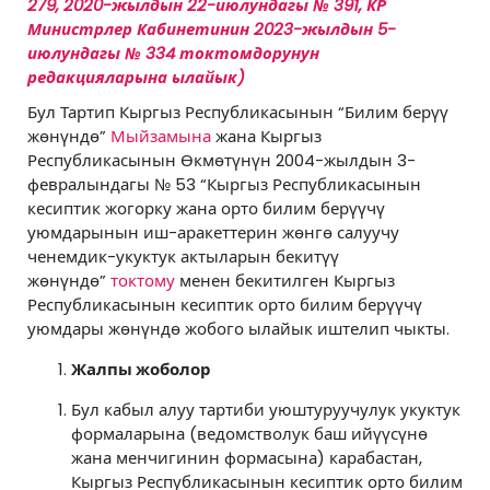
279
, 2020-жылдын 22-июлундагы № 391, КР
Министрлер Кабинетинин
2023-жылдын 5-
июлундагы № 334
токтомдорунун
редакцияларына ылайык)
Бул Тартип Кыргыз Республикасынын “Билим берүү
жөнүндө”
Мыйзамына
жана Кыргыз
Республикасынын Өкмөтүнүн 2004-жылдын 3-
февралындагы № 53 “Кыргыз Республикасынын
кесиптик жогорку жана орто билим берүүчү
уюмдарынын иш-аракеттерин жөнгө салуучу
ченемдик-укуктук актыларын бекитүү
жөнүндө”
токтому
менен бекитилген Кыргыз
Республикасынын кесиптик орто билим берүүчү
уюмдары жөнүндө жобого ылайык иштелип чыкты.
Жалпы жоболор
Бул кабыл алуу тартиби уюштуруучулук укуктук
формаларына (ведомстволук баш ийүүсүнө
жана менчигинин формасына) карабастан,
Кыргыз Республикасынын кесиптик орто билим