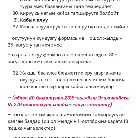
туура эмес бааланганы гана текшерилет.
Кирүү сынагын кайра тапшырууга болбойт.
Кабыл алуу
Кабыл алуу кирүү сыноолору бүткөндөн кийин:
– окутуунун күндүзгү формасына – ошол жылдын
25-августунан кеч эмес;
– сырттан окуу формасына – ошол жылдын 30-
августунан кеч эмес ишке ашырылат.
Жакшы баа алса бюджеттик орундарга жана
окутуу акысын төлөө менен келишим боюнча
конкурстан сырткары кабыл алынчуулар:
– (абзац
КР Өкмөтүнүн 2018-жылдын 11-июнундагы
№ 279
токтомуна
ылайык күчүн жоготту
)
– тоголок жетим жана ата-энесинин камкордугусуз
калган балдар (ошол жылдын 1-октябрына карата 18
жашка чыга электер);
– ден соолугунун мүмкүнчүлүгү чектелген,