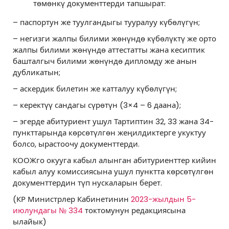
төмөнкү документтерди тапшырат:
– паспортун же туулгандыгы тууралуу күбөлүгүн;
– негизги жалпы билими жөнүндө күбөлүктү же орто
жалпы билими жөнүндө аттестатты жана кесиптик
башталгыч билими жөнүндө дипломду же анын
дубликатын;
– аскердик билетин же катталуу күбөлүгүн;
– керектүү сандагы сүрөтүн (3×4 – 6 даана);
– эгерде абитуриент ушул Тартиптин 32, 33 жана 34-
пункттарында көрсөтүлгөн жеңилдиктерге укуктуу
болсо, ырастоочу документтерди.
КООЖго окууга кабыл алынган абитуриенттер кийин
кабыл алуу комиссиясына ушул пунктта көрсөтүлгөн
документтердин түп нускаларын берет.
(КР Министрлер Кабинетинин
2023-жылдын 5-
июлундагы № 334
токтомунун редакциясына
ылайык)