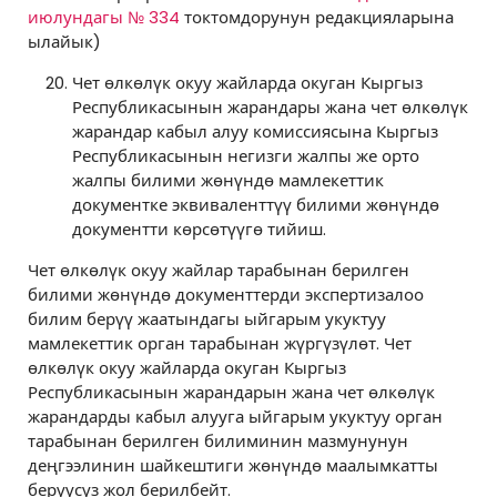
июлундагы № 334
токтомдорунун редакцияларына
ылайык)
Чет өлкөлүк окуу жайларда окуган Кыргыз
Республикасынын жарандары жана чет өлкөлүк
жарандар кабыл алуу комиссиясына Кыргыз
Республикасынын негизги жалпы же орто
жалпы билими жөнүндө мамлекеттик
документке эквиваленттүү билими жөнүндө
документти көрсөтүүгө тийиш.
Чет өлкөлүк окуу жайлар тарабынан берилген
билими жөнүндө документтерди экспертизалоо
билим берүү жаатындагы ыйгарым укуктуу
мамлекеттик орган тарабынан жүргүзүлөт. Чет
өлкөлүк окуу жайларда окуган Кыргыз
Республикасынын жарандарын жана чет өлкөлүк
жарандарды кабыл алууга ыйгарым укуктуу орган
тарабынан берилген билиминин мазмунунун
деңгээлинин шайкештиги жөнүндө маалымкатты
берүүсүз жол берилбейт.