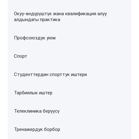
Окуу-өндүрүштүк жана квалификация алуу
алдындагы практика
Профсоюздук уюм
Спорт
Студенттердин спорттук иштери
Тарбиялык иштер
Телеклиника берүүсү
Тренажердук борбор