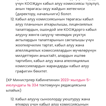
үчүн КООЖдун кабыл алуу комиссиясы түзүлүп,
анын төрагасы окуу жайдын жетекчиси
(директору, начальниги) болот.
Кабыл алуу комиссиясынын төрагасы кабыл
алуу планынын аткарылышы, лицензиялык
талаптардын, ошондой эле КООЖдорго кабыл
алууну жөнгө салуучу ченемдик укуктук
актылардын талаптарынын сакталышы үчүн
жоопкерчилик тартат, кабыл алуу жана
апелляциялык комиссиялардын мүчөлөрүнүн
милдеттерин аныктайт, алардын иштөө
тартибин, кабыл алуу жана апелляциялык
комиссиялардын жарандарды кабыл алуу
графигин бекитет.
(КР Министрлер Кабинетинин
2023-жылдын 5-
июлундагы № 334
токтомунун редакциясына
ылайык)
Кабыл алуучу сыноолорду уюштуруу жана
өткөрүү үчүн кабыл алуу комиссиясынын