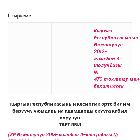
1-тиркеме
Кыргыз
Республикасынын
Өкмөтүнүн
2012-
жылдын 4-
июлундагы
№
470
токтому
мен
бекитилген
Кыргыз Республикасынын кесиптик орто билим
берүүчү
уюмдарына адамдарды окууга
кабыл
алуунун
ТАРТИБИ
(КР Өкмөтүнүн
2018-жылдын 11-июнундагы №