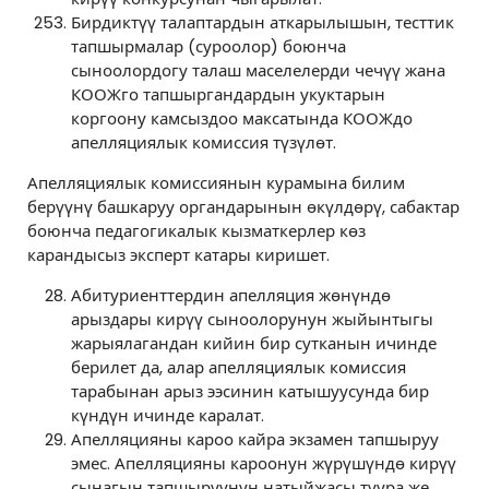
Бирдиктүү талаптардын аткарылышын, тесттик
тапшырмалар (суроолор) боюнча
сыноолордогу талаш маселелерди чечүү жана
КООЖго тапшыргандардын укуктарын
коргоону камсыздоо максатында КООЖдо
апелляциялык комиссия түзүлөт.
Апелляциялык комиссиянын курамына билим
берүүнү башкаруу органдарынын өкүлдөрү, сабактар
боюнча педагогикалык кызматкерлер көз
карандысыз эксперт катары киришет.
Абитуриенттердин апелляция жөнүндө
арыздары кирүү сыноолорунун жыйынтыгы
жарыялагандан кийин бир сутканын ичинде
берилет да, алар апелляциялык комиссия
тарабынан арыз ээсинин катышуусунда бир
күндүн ичинде каралат.
Апелляцияны кароо кайра экзамен тапшыруу
эмес. Апелляцияны кароонун жүрүшүндө кирүү
сынагын тапшыруунун натыйжасы туура же