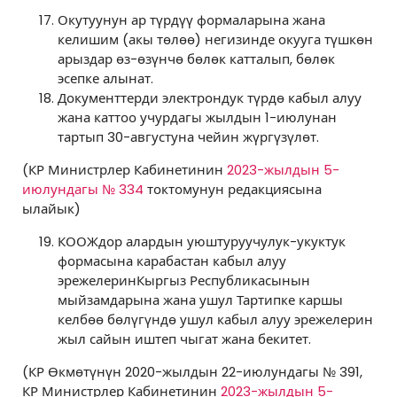
Окутуунун ар түрдүү формаларына жана
келишим (акы төлөө) негизинде окууга түшкөн
арыздар өз-өзүнчө бөлөк катталып, бөлөк
эсепке алынат.
Документтерди электрондук түрдө кабыл алуу
жана каттоо учурдагы жылдын 1-июлунан
тартып 30-августуна чейин жүргүзүлөт.
(КР Министрлер Кабинетинин
2023-жылдын 5-
июлундагы № 334
токтомунун редакциясына
ылайык)
КООЖдор алардын уюштуруучулук-укуктук
формасына карабастан кабыл алуу
эрежелеринКыргыз Республикасынын
мыйзамдарына жана ушул Тартипке каршы
келбөө бөлүгүндө ушул кабыл алуу эрежелерин
жыл сайын иштеп чыгат жана бекитет.
(КР Өкмөтүнүн 2020-жылдын 22-июлундагы № 391,
КР Министрлер Кабинетинин
2023-жылдын 5-