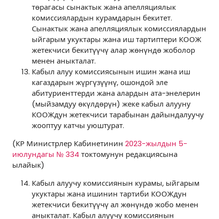
төрагасы сынактык жана апелляциялык
комиссиялардын курамдарын бекитет.
Сынактык жана апелляциялык комиссиялардын
ыйгарым укуктары жана иш тартиптери КООЖ
жетекчиси бекитүүчү алар жөнүндө жоболор
менен аныкталат.
Кабыл алуу комиссиясынын ишин жана иш
кагаздарын жүргүзүүнү, ошондой эле
абитуриенттерди жана алардын ата-энелерин
(мыйзамдуу өкүлдөрүн) жеке кабыл алууну
КООЖдун жетекчиси тарабынан дайындалуучу
жооптуу катчы уюштурат.
(КР Министрлер Кабинетинин
2023-жылдын 5-
июлундагы № 334
токтомунун редакциясына
ылайык)
Кабыл алуучу комиссиянын курамы, ыйгарым
укуктары жана ишинин тартиби КООЖдун
жетекчиси бекитүүчү ал жөнүндө жобо менен
аныкталат. Кабыл алуучу комиссиянын