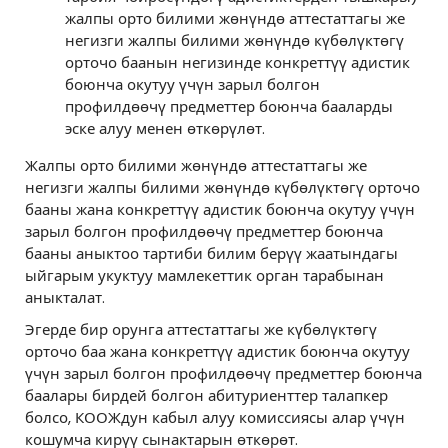
жалпы орто билими жөнүндө аттестаттагы же
негизги жалпы билими жөнүндө күбөлүктөгү
орточо баанын негизинде конкреттүү адистик
боюнча окутуу үчүн зарыл болгон
профилдөөчү предметтер боюнча бааларды
эске алуу менен өткөрүлөт.
Жалпы орто билими жөнүндө аттестаттагы же
негизги жалпы билими жөнүндө күбөлүктөгү орточо
бааны жана конкреттүү адистик боюнча окутуу үчүн
зарыл болгон профилдөөчү предметтер боюнча
бааны аныктоо тартиби билим берүү жаатындагы
ыйгарым укуктуу мамлекеттик орган тарабынан
аныкталат.
Эгерде бир орунга аттестаттагы же күбөлүктөгү
орточо баа жана конкреттүү адистик боюнча окутуу
үчүн зарыл болгон профилдөөчү предметтер боюнча
баалары бирдей болгон абитуриенттер талапкер
болсо, КООЖдун кабыл алуу комиссиясы алар үчүн
кошумча кирүү сынактарын өткөрөт.