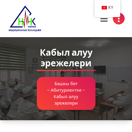
Skip
KY
to
content
Нарын медициналык колледжи
Кабыл алуу
эрежелери
Башкы бет
-
Абитуриентке
-
Кабыл алуу
эрежелери