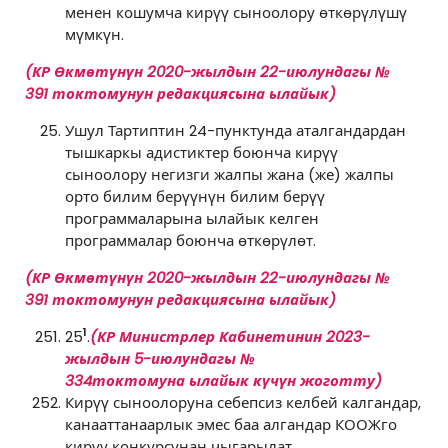
менен кошумча кирүү сыноолору өткөрүлүшү
мүмкүн.
(КР Өкмөтүнүн 2020-жылдын 22-июлундагы №
391 токтомунун редакциясына ылайык)
Ушул Тартиптин 24-пунктунда аталгандардан
тышкаркы адистиктер боюнча кирүү
сыноолору негизги жалпы жана (же) жалпы
орто билим берүүнүн билим берүү
программаларына ылайык келген
программалар боюнча өткөрүлөт.
(КР Өкмөтүнүн 2020-жылдын 22-июлундагы №
391 токтомунун редакциясына ылайык)
1
25
.
(КР Министрлер Кабинетинин 2023-
жылдын 5-июлундагы №
334
токтомуна
ылайык күчүн жоготту)
Кирүү сыноолоруна себепсиз келбей калгандар,
канааттанаарлык эмес баа алгандар КООЖго
кирүү конкурсунан чыгарылат.