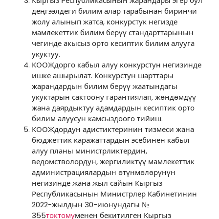
Кыргыз Республикасынын жарандары эгер бул
деңгээлдеги билим алар тарабынан биринчи
жолу алынып жатса, конкурстук негизде
мамлекеттик билим берүү стандарттарынын
чегинде акысыз орто кесиптик билим алууга
укуктуу.
КООЖдорго кабыл алуу конкурстун негизинде
ишке ашырылат. Конкурстун шарттары
жарандардын билим берүү жаатындагы
укуктарын сактоону гарантиялап, жөндөмдүү
жана даярдыктуу адамдардын кесиптик орто
билим алуусун камсыздоого тийиш.
КООЖдордун адистиктеринин тизмеси жана
бюджеттик каражаттардын эсебинен кабыл
алуу планы министрликтердин,
ведомстволордун, жергиликтүү мамлекеттик
администрациялардын өтүнмөлөрүнүн
негизинде жана жыл сайын Кыргыз
Республикасынын Министрлер Кабинетинин
2022-жылдын 30-июнундагы №
355
токтому
менен бекитилген Кыргыз