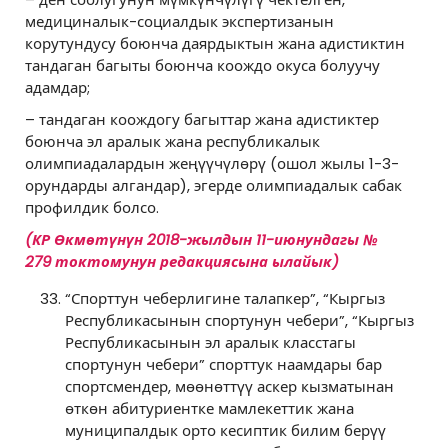
медициналык-социалдык экспертизанын
корутундусу боюнча даярдыктын жана адистиктин
тандаган багыты боюнча коождо окуса болуучу
адамдар;
– тандаган коождогу багыттар жана адистиктер
боюнча эл аралык жана республикалык
олимпиадалардын жеңүүчүлөрү (ошол жылы 1-3-
орундарды алгандар), эгерде олимпиадалык сабак
профилдик болсо.
(КР Өкмөтүнүн
2018-жылдын 11-июнундагы №
279
токтомунун редакциясына ылайык)
“Спорттун чеберлигине талапкер”, “Кыргыз
Республикасынын спортунун чебери”, “Кыргыз
Республикасынын эл аралык класстагы
спортунун чебери” спорттук наамдары бар
спортсмендер, мөөнөттүү аскер кызматынан
өткөн абитуриентке мамлекеттик жана
муниципалдык орто кесиптик билим берүү