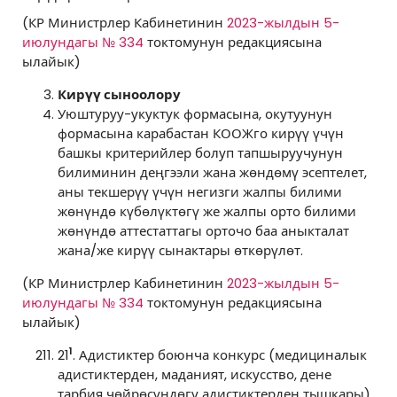
(КР Министрлер Кабинетинин
2023-жылдын 5-
июлундагы № 334
токтомунун редакциясына
ылайык)
Кирүү сыноолору
Уюштуруу-укуктук формасына, окутуунун
формасына карабастан КООЖго кирүү үчүн
башкы критерийлер болуп тапшыруучунун
билиминин деңгээли жана жөндөмү эсептелет,
аны текшерүү үчүн негизги жалпы билими
жөнүндө күбөлүктөгү же жалпы орто билими
жөнүндө аттестаттагы орточо баа аныкталат
жана/же кирүү сынактары өткөрүлөт.
(КР Министрлер Кабинетинин
2023-жылдын 5-
июлундагы № 334
токтомунун редакциясына
ылайык)
1
21
. Адистиктер боюнча конкурс (медициналык
адистиктерден, маданият, искусство, дене
тарбия чөйрөсүндөгү адистиктерден тышкары)