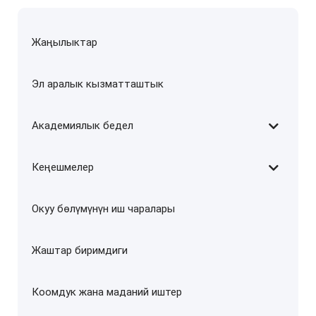
Жаңылыктар
Эл аралык кызматташтык
Академиялык бедел
Кеңешмелер
Окуу бөлүмүнүн иш чаралары
Жаштар биримдиги
Коомдук жана маданий иштер