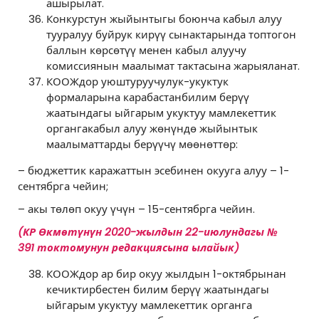
ашырылат.
Конкурстун жыйынтыгы боюнча кабыл алуу
тууралуу буйрук кирүү сынактарында топтогон
баллын көрсөтүү менен кабыл алуучу
комиссиянын маалымат тактасына жарыяланат.
КООЖдор уюштуруучулук-укуктук
формаларына карабастанбилим берүү
жаатындагы ыйгарым укуктуу мамлекеттик
органгакабыл алуу жөнүндө жыйынтык
маалыматтарды берүүчү мөөнөттөр:
– бюджеттик каражаттын эсебинен окууга алуу – 1-
сентябрга чейин;
– акы төлөп окуу үчүн – 15-сентябрга чейин.
(КР Өкмөтүнүн 2020-жылдын 22-июлундагы №
391 токтомунун редакциясына ылайык)
КООЖдор ар бир окуу жылдын 1-октябрынан
кечиктирбестен билим берүү жаатындагы
ыйгарым укуктуу мамлекеттик органга