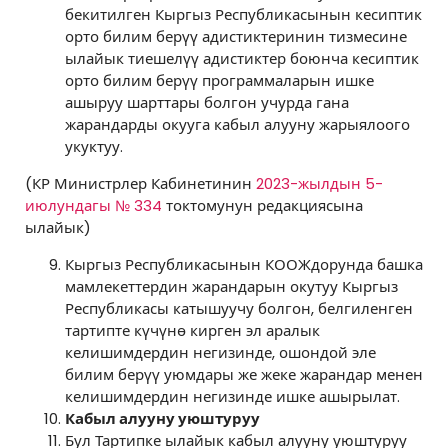
бекитилген Кыргыз Республикасынын кесиптик
орто билим берүү адистиктеринин тизмесине
ылайык тиешелүү адистиктер боюнча кесиптик
орто билим берүү программаларын ишке
ашыруу шарттары болгон учурда гана
жарандарды окууга кабыл алууну жарыялоого
укуктуу.
(КР Министрлер Кабинетинин
2023-жылдын 5-
июлундагы № 334
токтомунун редакциясына
ылайык)
Кыргыз Республикасынын КООЖдорунда башка
мамлекеттердин жарандарын окутуу Кыргыз
Республикасы катышуучу болгон, белгиленген
тартипте күчүнө кирген эл аралык
келишимдердин негизинде, ошондой эле
билим берүү уюмдары же жеке жарандар менен
келишимдердин негизинде ишке ашырылат.
Кабыл алууну уюштуруу
Бул Тартипке ылайык кабыл алууну уюштуруу