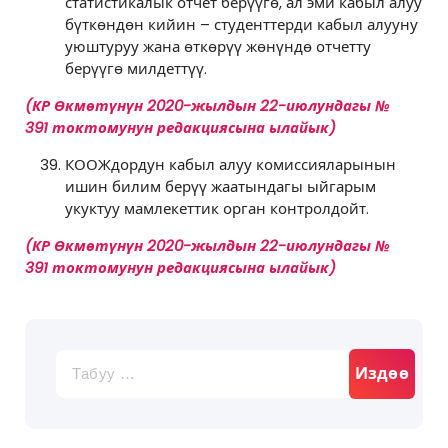
статистикалык отчет берүүгө, ал эми кабыл алуу
бүткөндөн кийин – студенттерди кабыл алууну
уюштуруу жана өткөрүү жөнүндө отчетту
берүүгө милдеттүү.
(КР Өкмөтүнүн 2020-жылдын 22-июлундагы №
391 токтомунун редакциясына ылайык)
КООЖдордун кабыл алуу комиссияларынын
ишин билим берүү жаатындагы ыйгарым
укуктуу мамлекеттик орган контролдойт.
(КР Өкмөтүнүн 2020-жылдын 22-июлундагы №
391 токтомунун редакциясына ылайык)
Издөө: