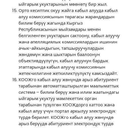
ыйгарым укуктарынын мөөнөтү бир жыл.
Орто кесиптик окуу жайга кабыл алууда кабыл
алуу комиссиясынын төрагасы жарандардын
билим берүү жагында Кыргыз
Республикасынын мыйзамдары менен
белгиленген укуктарын сактоону, кабыл алуучу
жана апелляциялык комиссиялардын ишинин
ачык-айкындыгын, тапшыруучулардын
жөндөмүн жана шыктарын баалоонун
объективдүүлүгүн, кабыл алуунун бардык
этаптарында кабыл алуучу комиссиянын
жетекчилигине жеткиликтүүлүктү камсыздайт.
КООЖго кабыл алуу жөнүндө арыз абитуриент
тарабынан автоматташтырылган маалыматтык
система – билим берүү жана илим жаатындагы
ыйгарым укуктуу мамлекеттик орган
тарабынан түзүлгөн КООЖдорго каттоо жана
кабыл алуу үчүн портал аркылуу электрондук
түрдө берилет. КООЖго кабыл алуу жөнүндө
арыз берүүдө абитуриент электрондук түрдө