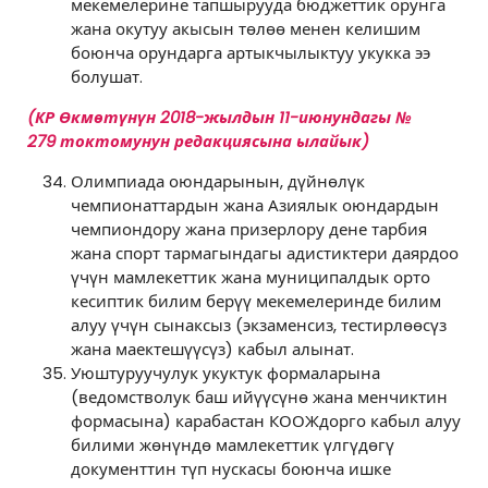
мекемелерине тапшырууда бюджеттик орунга
жана окутуу акысын төлөө менен келишим
боюнча орундарга артыкчылыктуу укукка ээ
болушат.
(КР Өкмөтүнүн
2018-жылдын 11-июнундагы №
279
токтомунун редакциясына ылайык)
Олимпиада оюндарынын, дүйнөлүк
чемпионаттардын жана Азиялык оюндардын
чемпиондору жана призерлору дене тарбия
жана спорт тармагындагы адистиктери даярдоо
үчүн мамлекеттик жана муниципалдык орто
кесиптик билим берүү мекемелеринде билим
алуу үчүн сынаксыз (экзаменсиз, тестирлөөсүз
жана маектешүүсүз) кабыл алынат.
Уюштуруучулук укуктук формаларына
(ведомстволук баш ийүүсүнө жана менчиктин
формасына) карабастан КООЖдорго кабыл алуу
билими жөнүндө мамлекеттик үлгүдөгү
документтин түп нускасы боюнча ишке