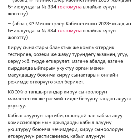
5-июлундагы № 334
токтомуна
ылайык күчүн
жоготту)
– (абзац КР Министрлер Кабинетинин 2023-жылдын
5-июлундагы № 334
токтомуна
ылайык күчүн
жоготту)
Кирүү сынактары бланктык же компьютердик
тестирлөө, оозеки же жазуу түрүндөгү экзамен, угуу,
көрүү ж.б. түрдө өткөрүлөт. Өзгөчө абалда, өзгөчө
кырдаалда ыйгарым укуктуу орган менен
макулдашуу боюнча кирүү сынактарын онлайн
режимде өткөрүүгө жол берилет.
КООЖго тапшыргандар кирүү сыноолорун
мамлекеттик же расмий тилде берүүнү тандап алууга
укуктуу.
Кабыл алуунун тартиби, ошондой эле кабыл алуу
комиссияларынын арыздарды кабыл алууну
уюштуруу боюнча чечимдери, кирүү сыноолорун
өткөрүүнүн расписаниеси, кабыл алуунун