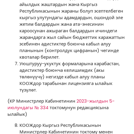
айылдык жаштардын жана Кыргыз
Республикасынын жараны болуп эсептелбеген
кыргыз улутундагы адамдардын, ошондой эле
жетим балдардын жана ата-энесинин
кароосунан ажыраган балдардын ичиндеги
жарандарга жыл сайын бюджеттик каражаттын
эсебинен адистиктер боюнча кабыл алуу
планынын (контролдук цифранын) чегинде
квоталар берилет.
Уюштуруу-укуктук формаларына карабастан,
адистиктер боюнча келишимдик (акы
төлөнүүчү) негизде кабыл алуу планы
КООЖдор тарабынан лицензияга ылайык
түзүлөт.
(КР Министрлер Кабинетинин
2023-жылдын 5-
июлундагы № 334
токтомунун редакциясына
ылайык)
КООЖдор Кыргыз Республикасынын
Министрлер Кабинетинин токтому менен