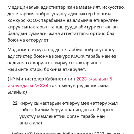
Медициналык адистиктер жана маданият, искусство,
дене тарбия чөйрөсүндөгү адистиктер боюнча
конкурс КООЖ тарабынан өз алдынча өткөрүлгөн
кирүү сынактарын тапшырууда абитуриент алган
баллдын суммасы жана аттестаттагы орточо баа
боюнча өткөрүлөт.
Маданият, искусство, дене тарбия чөйрөсүндөгү
адистиктер боюнча конкурс КООЖ тарабынан өз
алдынча өткөрүлгөн кирүү сынактарынын
жыйынтыктары боюнча өткөрүлөт.
(КР Министрлер Кабинетинин
2023-жылдын 5-
июлундагы № 334
токтомунун редакциясына
ылайык)
Кирүү сынактарын өткөрүү мөөнөттөрү жыл
сайын билим берүү жаатындагы ыйгарым
укуктуу мамлекеттик орган тарабынан
аныкталат.
– (абзац КР Министрлер Кабинетинин 2023-жылдын