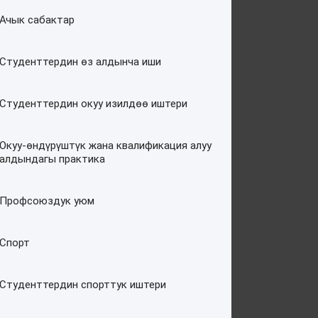
Ачык сабактар
Студенттердин өз алдынча иши
Студенттердин окуу изилдөө иштери
Окуу-өндүрүштүк жана квалификация алуу
алдындагы практика
Профсоюздук уюм
Спорт
Студенттердин спорттук иштери