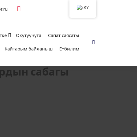
KY
.ru
тке
Окутуучуга
Сапат саясаты
Кайтарым байланыш
Е-билим
ардын сабагы