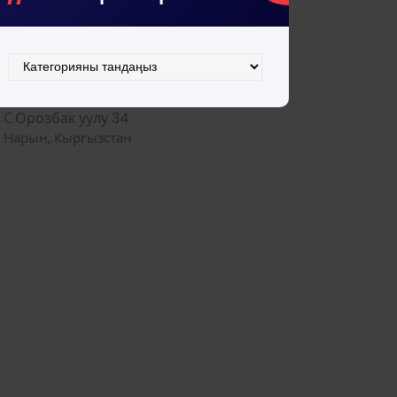
Категориялар
С.Орозбак уулу 34
Нарын, Кыргызстан