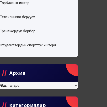
Тарбиялык иштер
Телеклиника берүүсү
Тренажердук борбор
Студенттердин спорттук иштери
Архив
хив
Категориялар