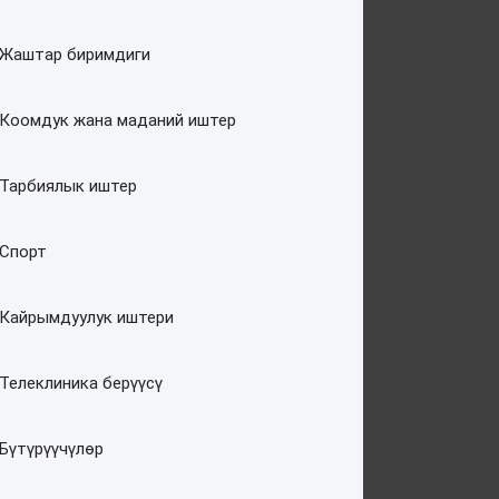
Жаштар биримдиги
Коомдук жана маданий иштер
Тарбиялык иштер
Спорт
Кайрымдуулук иштери
Телеклиника берүүсү
Бүтүрүүчүлөр