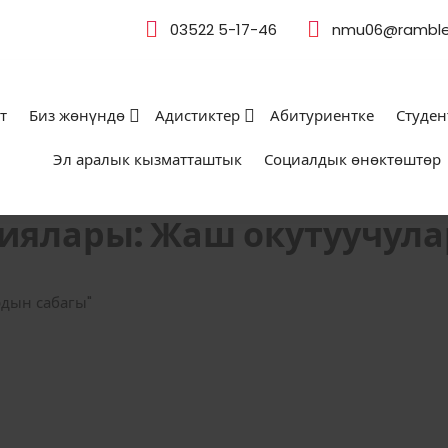
03522 5-17-46
nmu06@rambler
т
Биз жөнүндө
Адистиктер
Абитуриентке
Студен
Эл аралык кызматташтык
Социалдык өнөктөштөр
риялары: Жаш окутуучул
рдын сабагы"