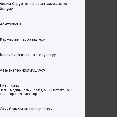
Билим берүүнүн сапатын камсыздоо
бөлүмү
Абитуриент
Каржылык чарба иштери
Квалификацияны жогорулатуу
Ата-энелер жолугушуусу
Китепкана
–
Нарын медициналык колледжинин китепканасы
алып барган иш-чаралар
Окуу бөлүмүнүн иш чаралары