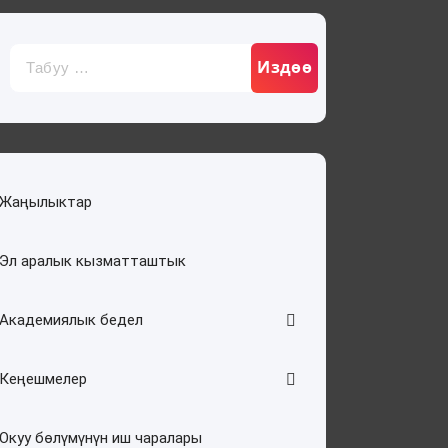
Издөө:
Жаңылыктар
Эл аралык кызматташтык
Академиялык бедел
Кеңешмелер
Окуу бөлүмүнүн иш чаралары