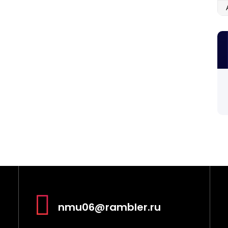
Ар
миялык өргүү
nmu06@rambler.ru