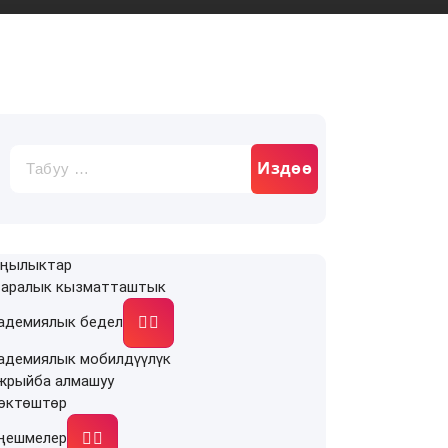
Издөө:
ңылыктар
 аралык кызматташтык
адемиялык бедел
адемиялык мобилдүүлүк
жрыйба алмашуу
өктөштөр
ңешмелер