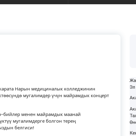
Жа
Эл
ө карата Нарын медициналык колледжинин
ектөөсүндө мугалимдер үчүн майрамдык концерт
Ак
Ак
 ыр-бийлер менен майрамдык маанай
Та
йүктүү мугалимдерге болгон терең
Өн
здын белгиси!
Ке