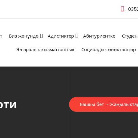
035
т
Биз жөнүндө
Адистиктер
Абитуриентке
Студен
Эл аралык кызматташтык
Социалдык өнөктөштөр
рти
Башкы бет
-
Жаңылыкта