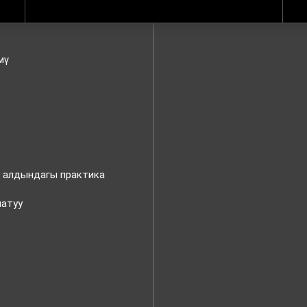
мү
у алдындагы практика
латуу