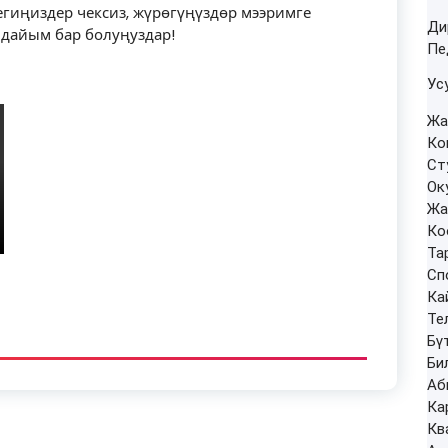
гиңиздер чексиз, жүрөгүңүздөр мээримге
Ди
 дайым бар болуңуздар!
мү
Пе
Ус
Жа
Ко
Ст
Ок
Жа
Ко
Та
Сп
Ка
Те
Бү
Би
Аб
Ка
Кв