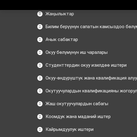
Жаңылыктар
Билим берүүнүн сапатын камсыздоо бөлү
Ачык сабактар
Окуу бөлүмүнүн иш чаралары
Студенттердин окуу изилдөө иштери
Окуу-өндүрүштүк жана квалификация алу
Окутуучулардын квалификацияны жогору
Жаш окутуучулардын сабагы
Коомдук жана маданий иштер
Кайрымдуулук иштери