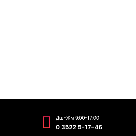
Жүгүртмө
Окуу үчүн төлөм студенттерге
Эки тараптуу келишим
Кайра кабыл алуу, которуу,чыгаруу, акаде
Сынактардын жүгүртмөсү
Окутуучуга
Сапат саясаты
Эл аралык кызматташтык
Социалдык өнөктөштөр
Кайтарым байланыш
Дш-Жм 9:00-17:00
0 3522 5-17-46
Е-билим