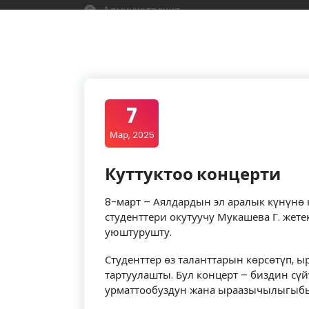
Администрация
Окутуучулук курамы
1- клиникалык кошууну
7
2-клиникалык кошуун
Мар, 2025
Жалпы клиникалык кошуун
Куттуктоо концерти
Фармация кошууну
8-март – Аялдардын эл аралык күнүн
Лабораториялык диагностика кошууну
студенттери окутуучу Мукашева Г. жет
уюштурушту.
Жалпы билим берүү кошууну
Студенттер өз таланттарын көрсөтүп,
Бөлүмдөр
тартуулашты. Бул концерт – биздин сү
урматтообуздун жана ыраазычылыгыбы