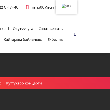
KY
22 5-17-46
nmu06@rambler.ru
тке
Окутуучуга
Сапат саясаты
Кайтарым байланыш
Е-билим
р
-
Куттуктоо концерти