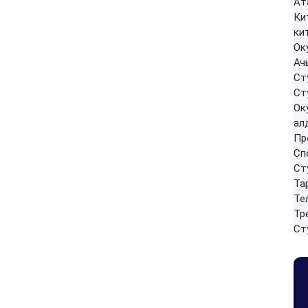
Ат
Ки
ки
Ок
Ач
Ст
Ст
Ок
ал
Пр
Сп
Ст
Та
Те
Тр
Ст