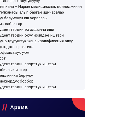
а-энелер жолугушуусу
тепкана
–
Нарын медициналык колледжинин
тепканасы алып барган иш-чаралар
уу бөлүмүнүн иш чаралары
ык сабактар
уденттердин өз алдынча иши
уденттердин окуу изилдөө иштери
уу-өндүрүштүк жана квалификация алуу
дындагы практика
офсоюздук уюм
орт
уденттердин спорттук иштери
рбиялык иштер
леклиника берүүсү
енажердук борбор
уденттердин спорттук иштери
Архив