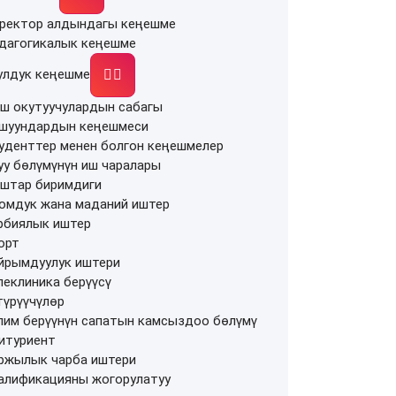
ректор алдындагы кеңешме
дагогикалык кеңешме
улдук кеңешме
ш окутуучулардын сабагы
шуундардын кеңешмеси
уденттер менен болгон кеңешмелер
уу бөлүмүнүн иш чаралары
штар биримдиги
омдук жана маданий иштер
рбиялык иштер
орт
йрымдуулук иштери
леклиника берүүсү
түрүүчүлөр
лим берүүнүн сапатын камсыздоо бөлүмү
итуриент
ржылык чарба иштери
алификацияны жогорулатуу