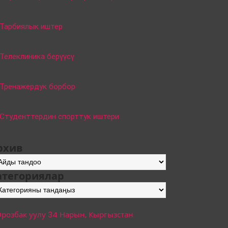
Тарбиялык иштер
Телеклиника берүүсү
Тренажердук борбор
Студенттердин спорттук иштери
рхив
хив
атегориялар
тегориялар
Орозбак уулу 34
Нарын, Кыргызстан