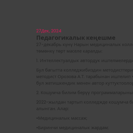
27
Дек, 2024
Педагогикалык кеңешме
27-декабрь күнү Нарын медициналык колл
төмөнкү төрт маселе каралды:
1. Интеллектуалдык автордук иштелмелер
Бул багытта колледжибиздин методисттери 
методист Орозова А.Т. тарабынан иштелип 
бул жетишкендик менен автор куттуктоолор
2. Кошумча билим берүү программаларын
2022-жылдан тартып колледжде кошумча б
алынган. Алар:
•Медициналык массаж;
•Биринчи медициналык жардам;