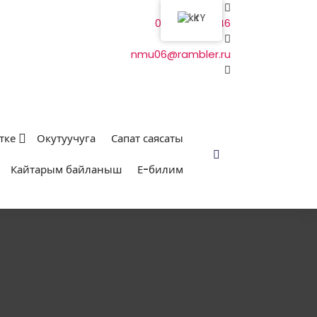
KY
03522 5-17-46
nmu06@rambler.ru
тке
Окутуучуга
Сапат саясаты
Кайтарым байланыш
Е-билим