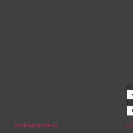
А
Ар
К
Ка
nmu06@rambler.ru
С.