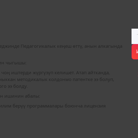
Из
еджинде Педагогикалык кеңеш өттү, анын алкагында
дин чыгышы:
чоң иштерди жүргүзүп келишет. Атап айтканда,
чыккан методикалык колдонмо патентке ээ болуп,
го ээ болду.
ын ишинин абалы:
илим берүү программалары боюнча лицензия