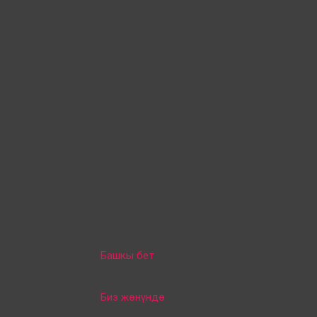
Башкы бет
Биз жөнүндө