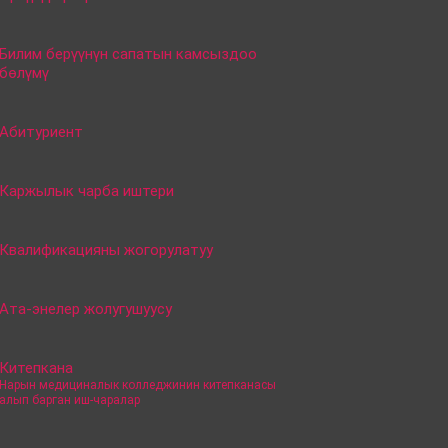
Билим берүүнүн сапатын камсыздоо
бөлүмү
Абитуриент
Каржылык чарба иштери
Квалификацияны жогорулатуу
Ата-энелер жолугушуусу
Китепкана
–
Нарын медициналык колледжинин китепканасы
алып барган иш-чаралар