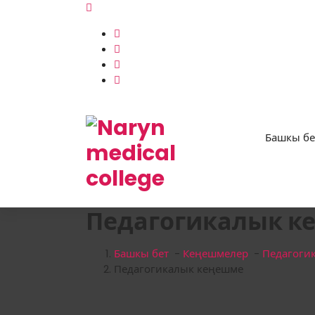
Skip
to
content
Башкы бе
Нарын медициналык колледжи
Педагогикалык к
Башкы бет
-
Кеңешмелер
-
Педагоги
Педагогикалык кеңешме