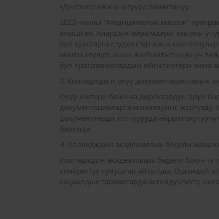
•Диетология жана туура тамактануу.
2023-жылы “Медициналык массаж” програм
алышкан. Алардын айрымдары азыркы учур
Бул курстарга студенттер жана каалоочула
менен өтүлүп, анын жыйынтыгында үч тилд
бул программалардын ийгиликтери жана а
3. Колледждеги окуу документацияларын ж
Окуу иштери боюнча директордун орун бас
документацияларга мониторинг жүргүздү. 
документтерди толтурууда айрым окутуучу
берилди.
4. Колледждин академиялык бедели жана 
Колледждин академиялык бедели боюнча т
конкреттүү сунуштар айтылды. Ошондой эл
социалдык тармактарда активдүүлүктү жог