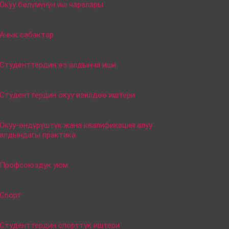
Окуу бөлүмүнүн иш чаралары
Ачык сабактар
Студенттердин өз алдынча иши
Студенттердин окуу изилдөө иштери
Окуу-өндүрүштүк жана квалификация алуу
алдындагы практика
Профсоюздук уюм
Спорт
Студенттердин спорттук иштери