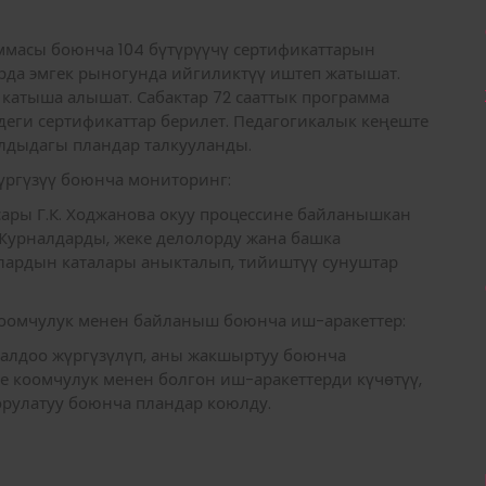
масы боюнча 104 бүтүрүүчү сертификаттарын
да эмгек рыногунда ийгиликтүү иштеп жатышат.
р катыша алышат. Сабактар 72 сааттык программа
еги сертификаттар берилет. Педагогикалык кеңеште
лдыдагы пландар талкууланды.
үргүзүү боюнча мониторинг:
ары Г.К. Ходжанова окуу процессине байланышкан
Журналдарды, жеке делолорду жана башка
лардын каталары аныкталып, тийиштүү сунуштар
коомчулук менен байланыш боюнча иш-аракеттер:
алдоо жүргүзүлүп, аны жакшыртуу боюнча
е коомчулук менен болгон иш-аракеттерди күчөтүү,
орулатуу боюнча пландар коюлду.