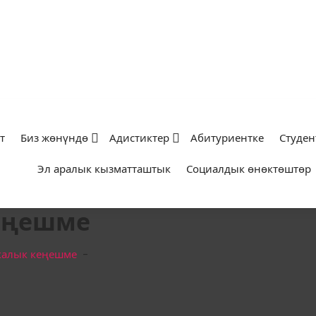
т
Биз жөнүндө
Адистиктер
Абитуриентке
Студен
Эл аралык кызматташтык
Социалдык өнөктөштөр
еңешме
калык кеңешме
-