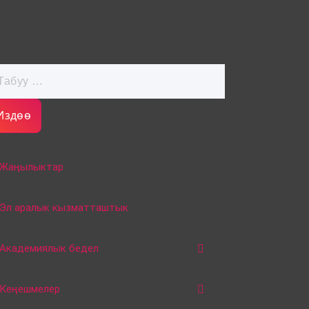
дөө:
Жаңылыктар
Эл аралык кызматташтык
Академиялык бедел
Кеңешмелер