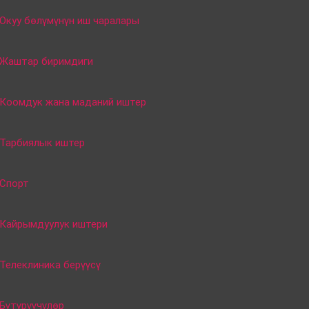
Окуу бөлүмүнүн иш чаралары
Жаштар биримдиги
Коомдук жана маданий иштер
Тарбиялык иштер
Спорт
Кайрымдуулук иштери
Телеклиника берүүсү
Бүтүрүүчүлөр