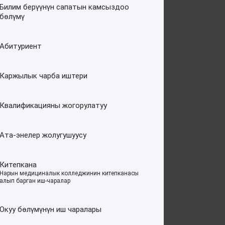
Билим берүүнүн сапатын камсыздоо
бөлүмү
Абитуриент
Каржылык чарба иштери
Квалификацияны жогорулатуу
Ата-энелер жолугушуусу
Китепкана
–
Нарын медициналык колледжинин китепканасы
алып барган иш-чаралар
Окуу бөлүмүнүн иш чаралары