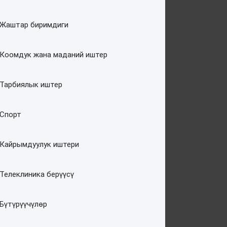
Жаштар биримдиги
Коомдук жана маданий иштер
Тарбиялык иштер
Спорт
Кайрымдуулук иштери
Телеклиника берүүсү
Бүтүрүүчүлөр