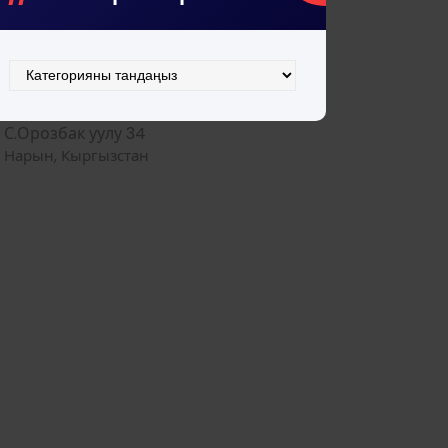
Категориялар
С.Орозбак уулу 34
Нарын, Кыргызстан