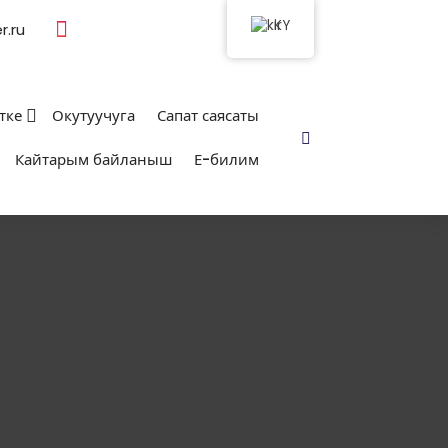
KY
.ru
тке
Окутуучуга
Сапат саясаты
Кайтарым байланыш
Е-билим