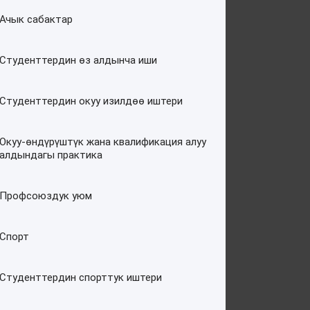
Ачык сабактар
Студенттердин өз алдынча иши
Студенттердин окуу изилдөө иштери
Окуу-өндүрүштүк жана квалификация алуу
алдындагы практика
Профсоюздук уюм
Спорт
Студенттердин спорттук иштери