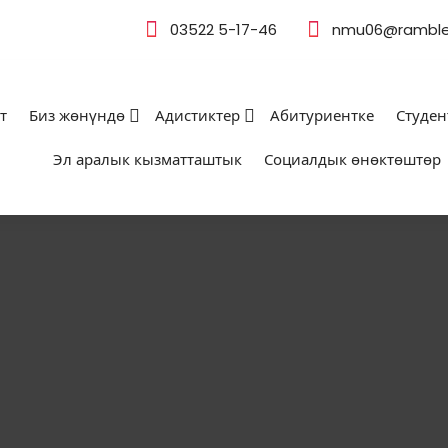
03522 5-17-46
nmu06@rambler
т
Биз жөнүндө
Адистиктер
Абитуриентке
Студен
Эл аралык кызматташтык
Социалдык өнөктөштөр