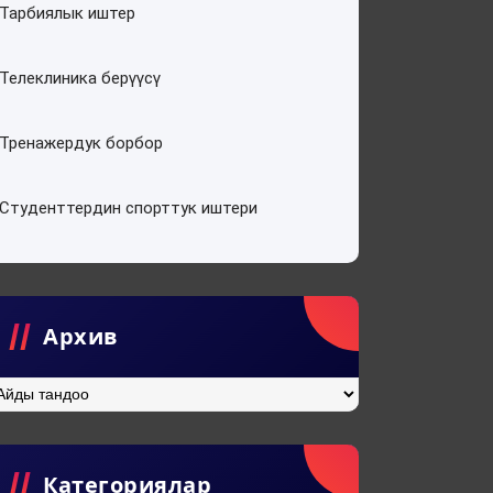
Тарбиялык иштер
Телеклиника берүүсү
Тренажердук борбор
Студенттердин спорттук иштери
Архив
хив
Категориялар