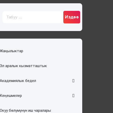
Издөө:
Жаңылыктар
Эл аралык кызматташтык
Академиялык бедел
Кеңешмелер
Окуу бөлүмүнүн иш чаралары