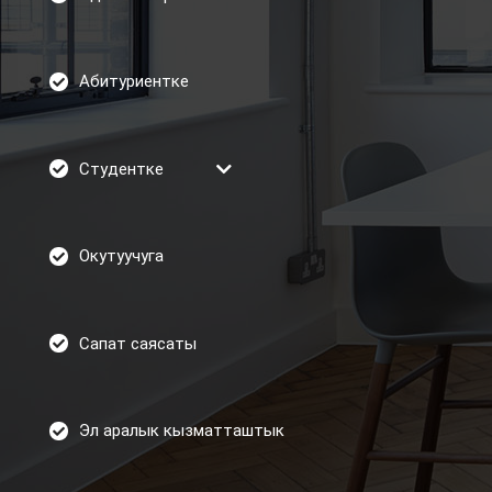
Абитуриентке
Студентке
Окутуучуга
Сапат саясаты
Эл аралык кызматташтык