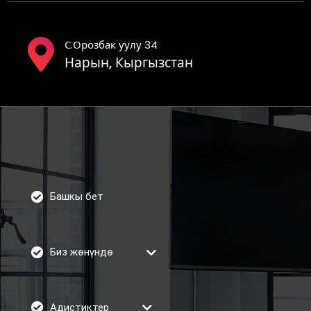
С.Орозбак уулу 34
Нарын, Кыргызстан
Башкы бет
Биз жөнүндө
Адистиктер