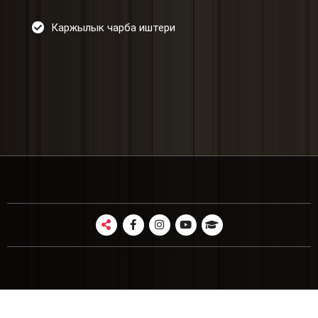
Каржылык чарба иштери