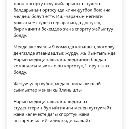
жана жогорку окуу жайларынын студент
балдарынын ортосунда кичи футбол боюнча
мелдеш болуп өттү. Иш-чаранын негизги
максаты – студенттер арасында достукту,
биримдикти бекемдөө жана спортту жайылтуу
болду.
Мелдешке жалпы 9 команда катышып, жогорку
деңгээлде атаандаштык жүрдү. Жыйынтыгында
Нарын медициналык колледжинин балдар
командасы мыкты оюн көрсөтүп, 1-орунга ээ
болду.
Жеңүүчүлөр кубок, медаль жана акчалай
сыйлыктар менен сыйланышты.
Нарын медициналык колледжи өз
студенттерин бул ийгилиги менен куттуктайт
жана келечекте дагы спорттук жана
чыгармачыл ийгиликтерди каалайт!