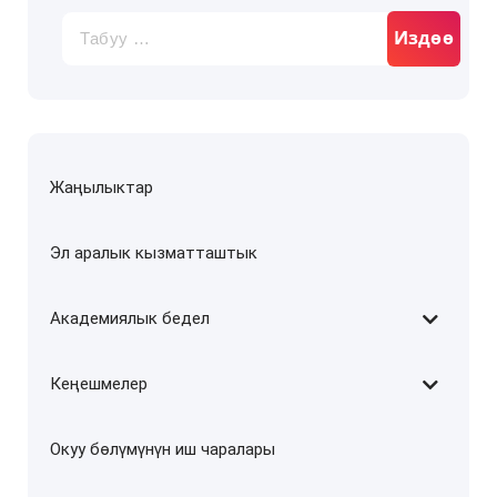
Издөө:
Жаңылыктар
Эл аралык кызматташтык
Академиялык бедел
Кеңешмелер
Окуу бөлүмүнүн иш чаралары