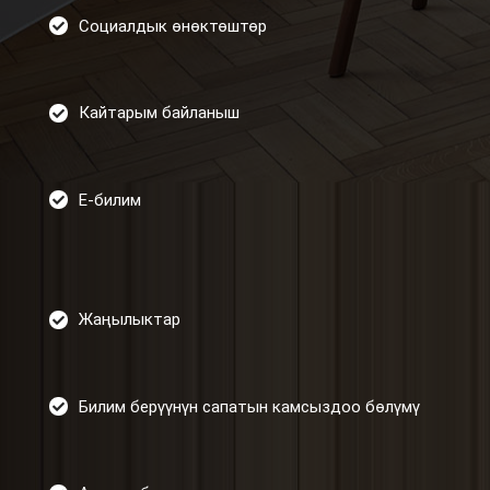
Социалдык өнөктөштөр
Кайтарым байланыш
Е-билим
Жаңылыктар
Билим берүүнүн сапатын камсыздоо бөлүмү