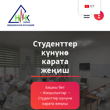
Skip
KY
to
content
Нарын медициналык колледжи
Студенттер
күнүнө
карата
жеңиш
Башкы бет
-
Жаңылыктар
-
Студенттер күнүнө
карата жеңиш