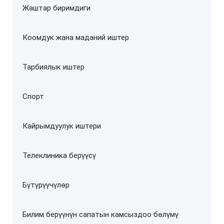
Жаштар биримдиги
Коомдук жана маданий иштер
Тарбиялык иштер
Спорт
Кайрымдуулук иштери
Телеклиника берүүсү
Бүтүрүүчүлөр
Билим берүүнүн сапатын камсыздоо бөлүмү