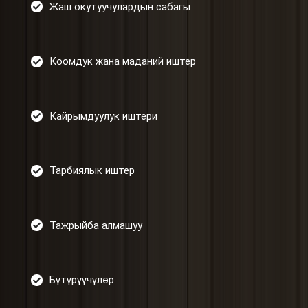
Жаш окутуучулардын сабагы
Коомдук жана маданий иштер
Кайрымдуулук иштери
Тарбиялык иштер
Тажрыйба алмашуу
Бүтүрүүчүлөр