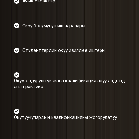
Ачык сабактар
Окуу бөлүмүнүн иш чаралары
Студенттердин окуу изилдөө иштери
Окуу-өндүрүштүк жана квалификация алуу алдынд
агы практика
Окутуучулардын квалификацияны жогорулатуу