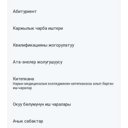
Абитуриент
Каржылык чарба иштери
Квалификацияны жогорулатуу
Ата-энелер жолугушуусу
Китепкана
–
Нарын медициналык колледжинин китепканасы алып барган
иш-чаралар
Окуу бөлүмүнүн иш чаралары
Ачык сабактар