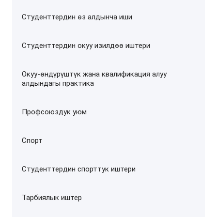
Студенттердин өз алдынча иши
Студенттердин окуу изилдөө иштери
Окуу-өндүрүштүк жана квалификация алуу
алдындагы практика
Профсоюздук уюм
Спорт
Студенттердин спорттук иштери
Тарбиялык иштер