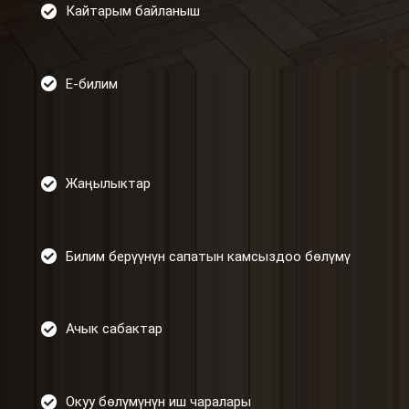
Кайтарым байланыш
Е-билим
Жаңылыктар
Билим берүүнүн сапатын камсыздоо бөлүмү
Ачык сабактар
Окуу бөлүмүнүн иш чаралары