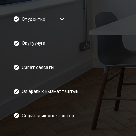
Студентке
Окутуучуга
Сапат саясаты
Эл аралык кызматташтык
Социалдык өнөктөштөр