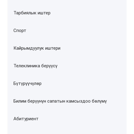
Тарбиялык иштер
Спорт
Кайрымдуулук иштери
Телеклиника берүүсү
Бүтүрүүчүлөр
Билим берүүнүн сапатын камсыздоо бөлүмү
Абитуриент