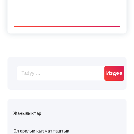
Издөө:
Жаңылыктар
Эл аралык кызматташтык