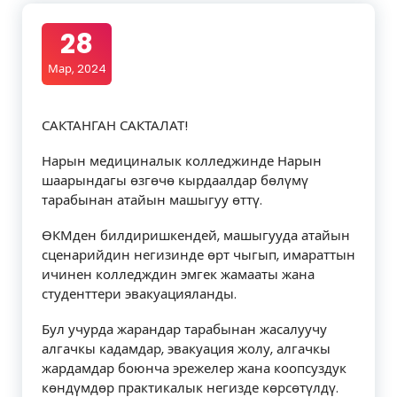
28
Мар, 2024
САКТАНГАН САКТАЛАТ!
Нарын медициналык колледжинде Нарын
шаарындагы өзгөчө кырдаалдар бөлүмү
тарабынан атайын машыгуу өттү.
ӨКМден билдиришкендей, машыгууда атайын
сценарийдин негизинде өрт чыгып, имараттын
ичинен колледждин эмгек жамааты жана
студенттери эвакуацияланды.
Бул учурда жарандар тарабынан жасалуучу
алгачкы кадамдар, эвакуация жолу, алгачкы
жардамдар боюнча эрежелер жана коопсуздук
көндүмдөр практикалык негизде көрсөтүлдү.