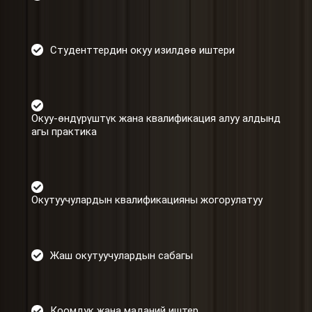
Студенттердин окуу изилдөө иштери
Окуу-өндүрүштүк жана квалификация алуу алдынд
агы практика
Окутуучулардын квалификацияны жогорулатуу
Жаш окутуучулардын сабагы
Коомдук жана маданий иштер