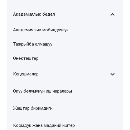
Академиялык бедел
Академиялык мобилдүүлүк
Тажрыйба алмашуу
Өнөктөштөр
Кеңешмелер
Окуу бөлүмүнүн иш чаралары
Жаштар биримдиги
Коомдук жана маданий иштер