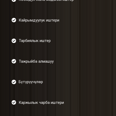
Кайрымдуулук иштери
Тарбиялык иштер
Тажрыйба алмашуу
Бүтүрүүчүлөр
Каржылык чарба иштери