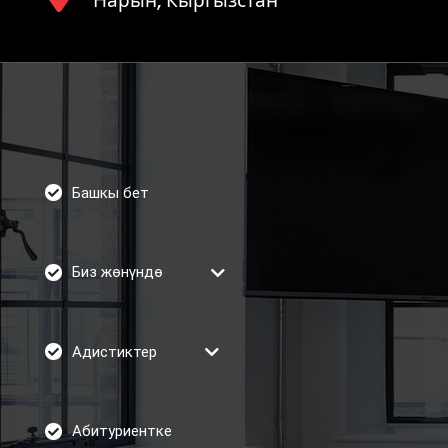
Нарын, Кыргызстан
Башкы бет
Биз жөнүндө
Адистиктер
Абитуриентке