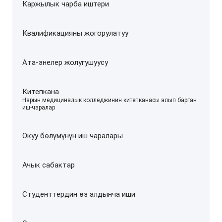
Каржылык чарба иштери
Квалификацияны жогорулатуу
Ата-энелер жолугушуусу
Китепкана
–
Нарын медициналык колледжинин китепканасы алып барган
иш-чаралар
Окуу бөлүмүнүн иш чаралары
Ачык сабактар
Студенттердин өз алдынча иши