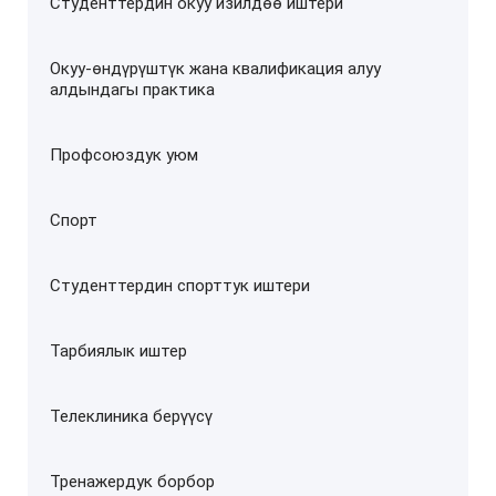
Студенттердин окуу изилдөө иштери
Окуу-өндүрүштүк жана квалификация алуу
алдындагы практика
Профсоюздук уюм
Спорт
Студенттердин спорттук иштери
Тарбиялык иштер
Телеклиника берүүсү
Тренажердук борбор