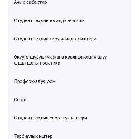
Ачык сабактар
Студенттердин өз алдынча иши
Студенттердин окуу изилдөө иштери
Окуу-өндүрүштүк жана квалификация алуу
алдындагы практика
Профсоюздук уюм
Спорт
Студенттердин спорттук иштери
Тарбиялык иштер