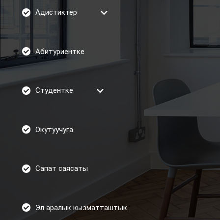
Адистиктер
Абитуриентке
Студентке
Окутуучуга
Сапат саясаты
Эл аралык кызматташтык