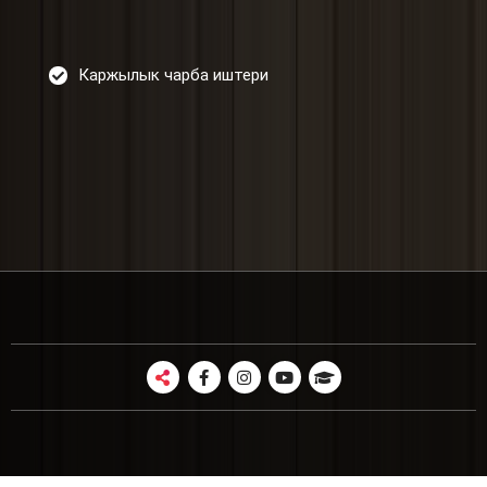
Каржылык чарба иштери