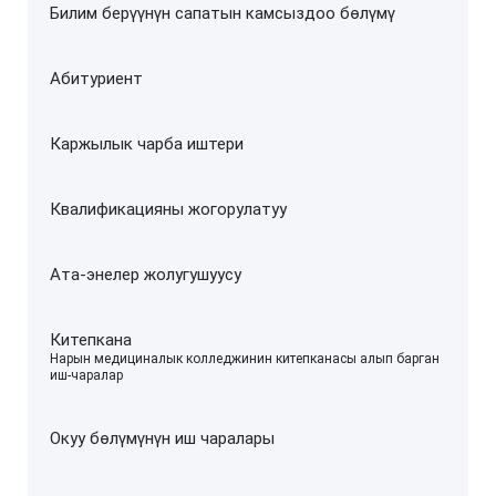
Билим берүүнүн сапатын камсыздоо бөлүмү
Абитуриент
Каржылык чарба иштери
Квалификацияны жогорулатуу
Ата-энелер жолугушуусу
Китепкана
–
Нарын медициналык колледжинин китепканасы алып барган
иш-чаралар
Окуу бөлүмүнүн иш чаралары