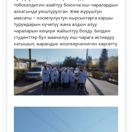
тобокелдигин азайтуу боюнча иш-чаралардын
алкагында уюштурулган. Жөө жүрүштүн
максаты – коомчулуктун кырсыктарга каршы
турумдарын күчөтүү жана алдын алуу
чараларын кеңири жайылтуу болду. Биздин
студенттер бул маанилүү иш-чарага активдүү
катышып, жарандык жоопкерчилигин көрсөттү.
Видеоплеер