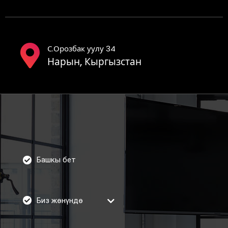
С.Орозбак уулу 34
Нарын, Кыргызстан
Башкы бет
Биз жөнүндө