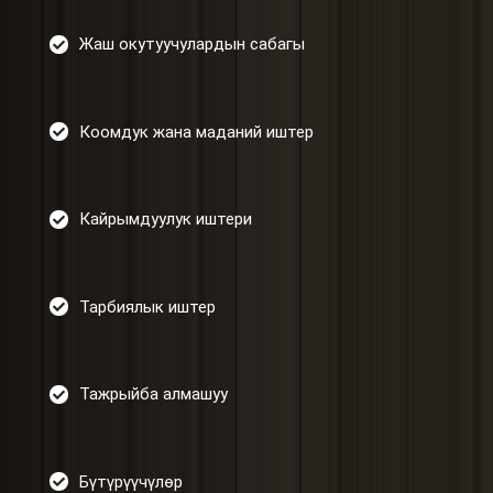
Жаш окутуучулардын сабагы
Коомдук жана маданий иштер
Кайрымдуулук иштери
Тарбиялык иштер
Тажрыйба алмашуу
Бүтүрүүчүлөр