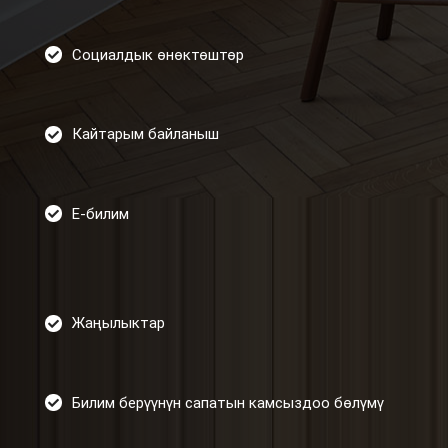
Социалдык өнөктөштөр
Кайтарым байланыш
Е-билим
Жаңылыктар
Билим берүүнүн сапатын камсыздоо бөлүмү