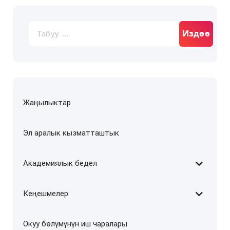
Издөө:
Жаңылыктар
Эл аралык кызматташтык
Академиялык бедел
Кеңешмелер
Окуу бөлүмүнүн иш чаралары