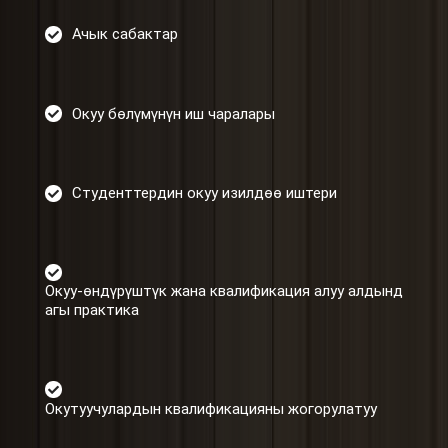
Ачык сабактар
Окуу бөлүмүнүн иш чаралары
Студенттердин окуу изилдөө иштери
Окуу-өндүрүштүк жана квалификация алуу алдынд
агы практика
Окутуучулардын квалификацияны жогорулатуу