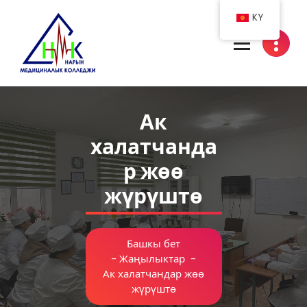
Skip
KY
to
content
Нарын медициналык колледжи
Ак
халатчанда
р жөө
жүрүштө
Башкы бет
-
Жаңылыктар
-
Ак халатчандар жөө
жүрүштө