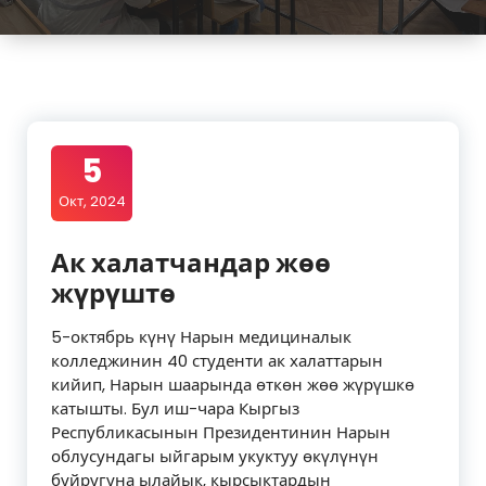
5
Окт, 2024
Ак халатчандар жөө
жүрүштө
5-октябрь күнү Нарын медициналык
колледжинин 40 студенти ак халаттарын
кийип, Нарын шаарында өткөн жөө жүрүшкө
катышты. Бул иш-чара Кыргыз
Республикасынын Президентинин Нарын
облусундагы ыйгарым укуктуу өкүлүнүн
буйругуна ылайык, кырсыктардын