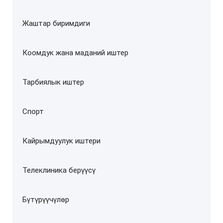
Жаштар биримдиги
Коомдук жана маданий иштер
Тарбиялык иштер
Спорт
Кайрымдуулук иштери
Телеклиника берүүсү
Бүтүрүүчүлөр