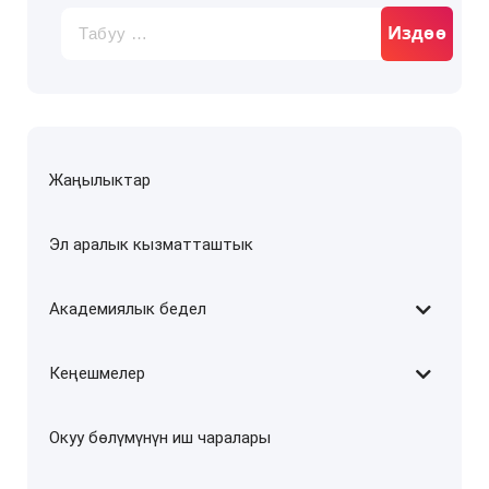
Издөө:
Жаңылыктар
Эл аралык кызматташтык
Академиялык бедел
Кеңешмелер
Окуу бөлүмүнүн иш чаралары