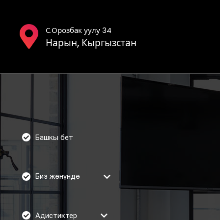
С.Орозбак уулу 34
Нарын, Кыргызстан
Башкы бет
Биз жөнүндө
Адистиктер