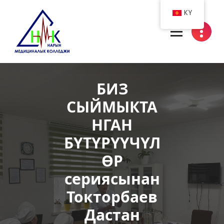
Skip
KY
to
content
Нарын медициналык колледжи
БИЗ
СЫЙМЫКТА
НГАН
БҮТҮРҮҮЧҮЛ
ӨР
сериясынан
Токторбаев
Дастан