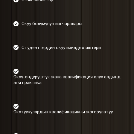
Окуу бөлүмүнүн иш чаралары
Студенттердин окуу изилдөө иштери
Окуу-өндүрүштүк жана квалификация алуу алдынд
агы практика
Окутуучулардын квалификацияны жогорулатуу