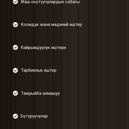
Жаш окутуучулардын сабагы
Коомдук жана маданий иштер
Кайрымдуулук иштери
Тарбиялык иштер
Тажрыйба алмашуу
Бүтүрүүчүлөр