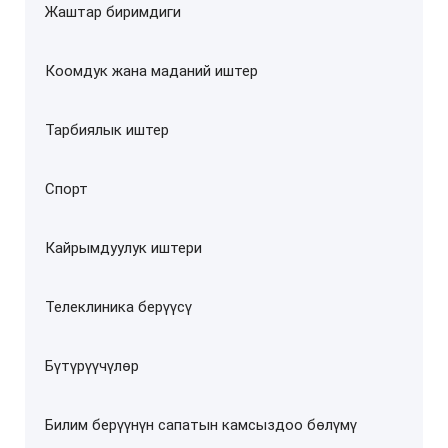
Жаштар биримдиги
Коомдук жана маданий иштер
Тарбиялык иштер
Спорт
Кайрымдуулук иштери
Телеклиника берүүсү
Бүтүрүүчүлөр
Билим берүүнүн сапатын камсыздоо бөлүмү