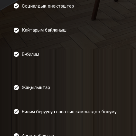
Социалдык өнөктөштөр
Кайтарым байланыш
Е-билим
Жаңылыктар
Билим берүүнүн сапатын камсыздоо бөлүмү
Ачык сабактар