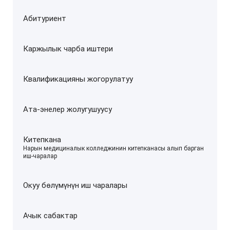
Абитуриент
Каржылык чарба иштери
Квалификацияны жогорулатуу
Ата-энелер жолугушуусу
Китепкана
–
Нарын медициналык колледжинин китепканасы алып барган
иш-чаралар
Окуу бөлүмүнүн иш чаралары
Ачык сабактар