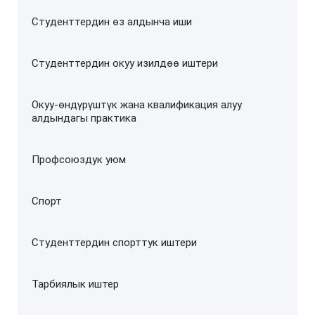
Студенттердин өз алдынча иши
Студенттердин окуу изилдөө иштери
Окуу-өндүрүштүк жана квалификация алуу
алдындагы практика
Профсоюздук уюм
Спорт
Студенттердин спорттук иштери
Тарбиялык иштер