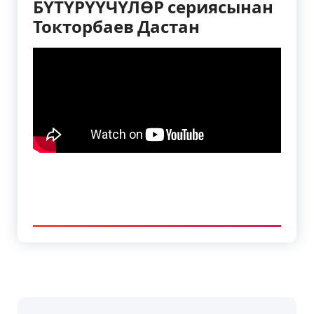
БҮТҮРҮҮЧҮЛӨР сериясынан
Токторбаев Дастан