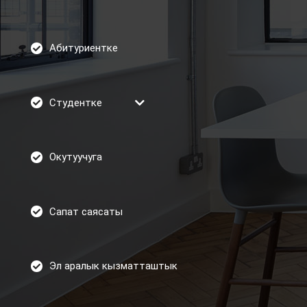
Абитуриентке
Студентке
Окутуучуга
Сапат саясаты
Эл аралык кызматташтык