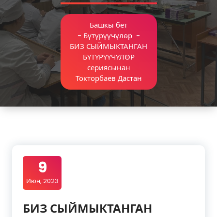
Башкы бет
-
Бүтүрүүчүлөр
-
БИЗ СЫЙМЫКТАНГАН
БҮТҮРҮҮЧҮЛӨР
сериясынан
Токторбаев Дастан
9
Июн, 2023
БИЗ СЫЙМЫКТАНГАН