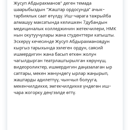
Жусуп Абдырахманов” деген темада
шаарыбыздын “Жаштар ордосунда” ачык-
тарбиялык саат өтүлдү. Иш-чарага тажрыйба
алмашуу максатында келишкен 7дубандын
медициналык колледжинин жетекчилери, НМК
нын окутуучулары жана студенттери катышты.
Эскерүү кечесинде Жусуп Абдырахмановдун
кыргыз тарыхында ээлеген ордун, саясий
ишмердигин жана басып өткөн жолун
чагылдырган театрлаштырылган көрүнүш,
видеороликтер, ишмердигин даңазалаган ыр
саптары, мекен жөнүндөгү ырлар жаңырып,
жаштарды адилеттүү, чынчыл болууга,
мекенчилдикке, эмгекчилдикке үндөгөн иш-
чара жогорку деңгээлде өттү.