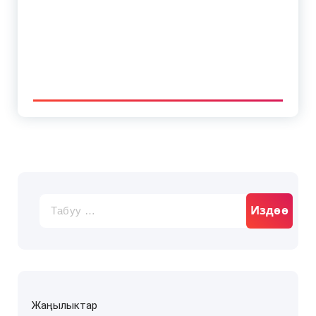
Издөө:
Жаңылыктар