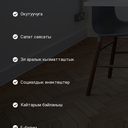
Окутуучуга
Сапат саясаты
Эл аралык кызматташтык
Социалдык өнөктөштөр
Кайтарым байланыш
Е-билим