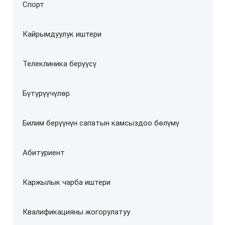
Спорт
Кайрымдуулук иштери
Телеклиника берүүсү
Бүтүрүүчүлөр
Билим берүүнүн сапатын камсыздоо бөлүмү
Абитуриент
Каржылык чарба иштери
Квалификацияны жогорулатуу