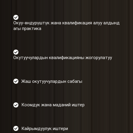
Окуу-өндүрүштүк жана квалификация алуу алдынд
агы практика
Окутуучулардын квалификацияны жогорулатуу
Жаш окутуучулардын сабагы
Коомдук жана маданий иштер
Кайрымдуулук иштери