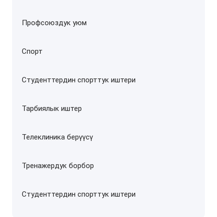
Профсоюздук уюм
Спорт
Студенттердин спорттук иштери
Тарбиялык иштер
Телеклиника берүүсү
Тренажердук борбор
Студенттердин спорттук иштери