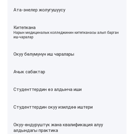
Ата-энелер жолугушуусу
Китепкана
–
Нарын медициналык колледжинин китепканасы алып барган
иш-чаралар
Окуу бөлүмүнүн иш чаралары
Ачык сабактар
Студенттердин өз алдынча иши
Студенттердин окуу изилдөө иштери
Окуу-өндүрүштүк жана квалификация алуу
алдындагы практика