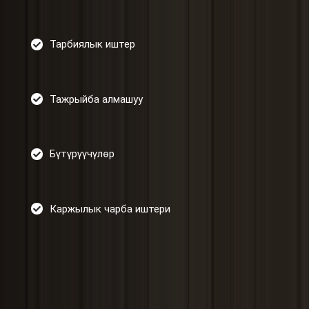
Тарбиялык иштер
Тажрыйба алмашуу
Бүтүрүүчүлөр
Каржылык чарба иштери