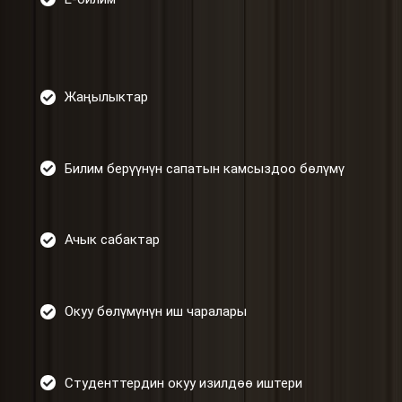
Жаңылыктар
Билим берүүнүн сапатын камсыздоо бөлүмү
Ачык сабактар
Окуу бөлүмүнүн иш чаралары
Студенттердин окуу изилдөө иштери