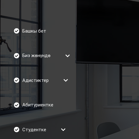
Башкы бет
Биз жөнүндө
Адистиктер
Абитуриентке
Студентке