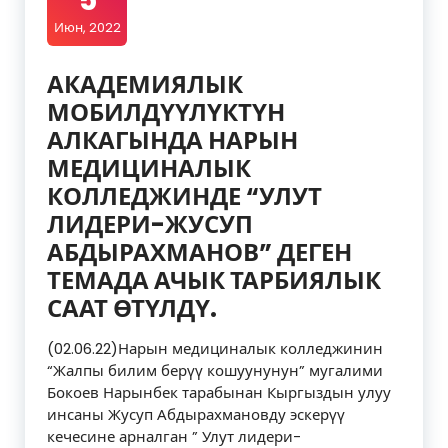
5
Июн, 2022
АКАДЕМИЯЛЫК
МОБИЛДҮҮЛҮКТҮН
АЛКАГЫНДА НАРЫН
МЕДИЦИНАЛЫК
КОЛЛЕДЖИНДЕ “УЛУТ
ЛИДЕРИ-ЖУСУП
АБДЫРАХМАНОВ” ДЕГЕН
ТЕМАДА АЧЫК ТАРБИЯЛЫК
СААТ ӨТҮЛДҮ.
(02.06.22)Нарын медициналык колледжинин
“Жалпы билим берүү кошуунунун” мугалими
Бокоев Нарынбек тарабынан Кыргыздын улуу
инсаны Жусуп Абдырахмановду эскерүү
кечесине арналган ” Улут лидери-