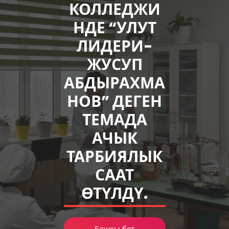
КОЛЛЕДЖИ
НДЕ “УЛУТ
ЛИДЕРИ-
ЖУСУП
АБДЫРАХМА
НОВ” ДЕГЕН
ТЕМАДА
АЧЫК
ТАРБИЯЛЫК
СААТ
ӨТҮЛДҮ.
Башкы бет