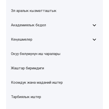
Эл аралык кызматташтык
Академиялык бедел
Кеңешмелер
Окуу бөлүмүнүн иш чаралары
Жаштар биримдиги
Коомдук жана маданий иштер
Тарбиялык иштер