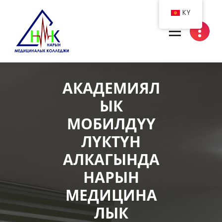
Skip
KY
to
content
Нарын медициналык колледжи
АКАДЕМИЯЛ
ЫК
МОБИЛДҮҮ
ЛҮКТҮН
АЛКАГЫНДА
НАРЫН
МЕДИЦИНА
ЛЫК