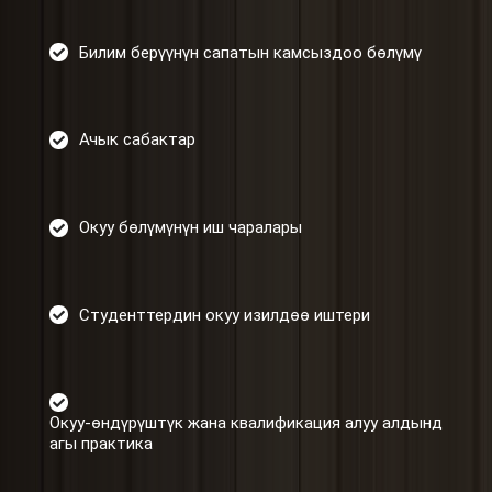
Билим берүүнүн сапатын камсыздоо бөлүмү
Ачык сабактар
Окуу бөлүмүнүн иш чаралары
Студенттердин окуу изилдөө иштери
Окуу-өндүрүштүк жана квалификация алуу алдынд
агы практика