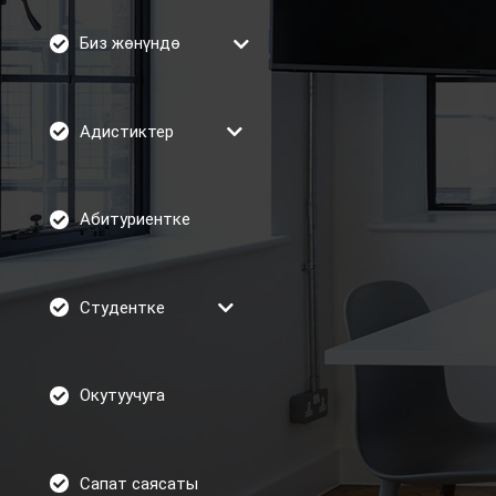
Биз жөнүндө
Адистиктер
Абитуриентке
Студентке
Окутуучуга
Сапат саясаты