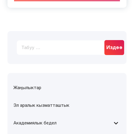
Издөө:
Жаңылыктар
Эл аралык кызматташтык
Академиялык бедел