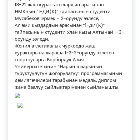
18-22 жаш курактагылардын арасынан
НМКнын “1-ДИ(К)” тайпасынын студенти
Мусабеков Эрмек – 2-орунду ээлесе,
Ал эми кыздардын арасынан “1-ДИ(К)”
тайпасынын студенти Улан кызы Алтынай – 3-
орунду ээледи.
Жеңил атлетикалык чуркоодо жаш
курактарына жараша 1-2-3-орунду ээлеген
спортчуларга Борбордук Азия
Университетинин “Нарын шаарынын
туруктуулугун жогорулатуу” программасынын
демилгечилери тарабынан медаль, диплом
жана баалуу сыйлыктар менен сыйланышты.