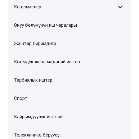
Кеңешмелер
Окуу бөлүмүнүн иш чаралары
Жаштар биримдиги
Коомдук жана маданий иштер
Тарбиялык иштер
Спорт
Кайрымдуулук иштери
Телеклиника берүүсү