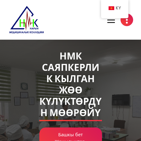
Skip
KY
to
content
Нарын медициналык колледжи
НМК
САЯПКЕРЛИ
К КЫЛГАН
ЖӨӨ
КҮЛҮКТӨРДҮ
Н МӨӨРӨЙҮ
Башкы бет