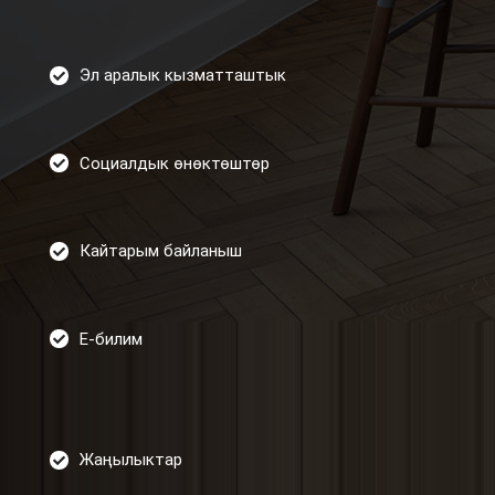
Эл аралык кызматташтык
Социалдык өнөктөштөр
Кайтарым байланыш
Е-билим
Жаңылыктар