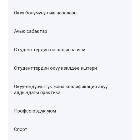
Окуу бөлүмүнүн иш чаралары
Ачык сабактар
Студенттердин өз алдынча иши
Студенттердин окуу изилдөө иштери
Окуу-өндүрүштүк жана квалификация алуу
алдындагы практика
Профсоюздук уюм
Спорт