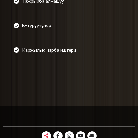
Тажрыйба алмашуу
Бүтүрүүчүлөр
Каржылык чарба иштери