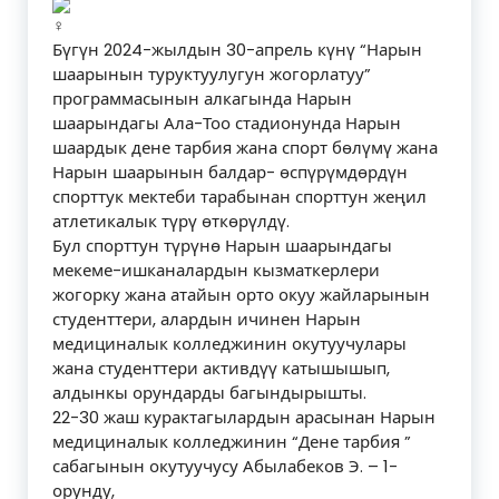
Бүгүн 2024-жылдын 30-апрель күнү “Нарын
шаарынын туруктуулугун жогорлатуу”
программасынын алкагында Нарын
шаарындагы Ала-Тоо стадионунда Нарын
шаардык дене тарбия жана спорт бөлүмү жана
Нарын шаарынын балдар- өспүрүмдөрдүн
спорттук мектеби тарабынан спорттун жеңил
атлетикалык түрү өткөрүлдү.
Бул спорттун түрүнө Нарын шаарындагы
мекеме-ишканалардын кызматкерлери
жогорку жана атайын орто окуу жайларынын
студенттери, алардын ичинен Нарын
медициналык колледжинин окутуучулары
жана студенттери активдүү катышышып,
алдынкы орундарды багындырышты.
22-30 жаш курактагылардын арасынан Нарын
медициналык колледжинин “Дене тарбия ”
сабагынын окутуучусу Абылабеков Э. – 1-
орунду,