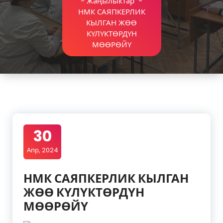
-
Жаңылыктар
-
НМК САЯПКЕРЛИК
КЫЛГАН ЖӨӨ
КҮЛҮКТӨРДҮН
МӨӨРӨЙҮ
30
Апр, 2024
НМК САЯПКЕРЛИК КЫЛГАН
ЖӨӨ КҮЛҮКТӨРДҮН
МӨӨРӨЙҮ