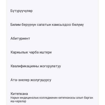
Бүтүрүүчүлөр
Билим берүүнүн сапатын камсыздоо бөлүмү
Абитуриент
Каржылык чарба иштери
Квалификацияны жогорулатуу
Ата-энелер жолугушуусу
Китепкана
–
Нарын медициналык колледжинин китепканасы алып барган
иш-чаралар