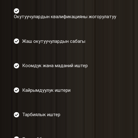
Окутуучулардын квалификацияны жогорулатуу
Жаш окутуучулардын сабагы
Коомдук жана маданий иштер
Кайрымдуулук иштери
Тарбиялык иштер