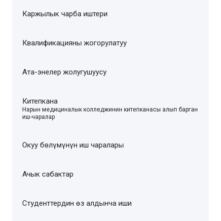
Каржылык чарба иштери
Квалификацияны жогорулатуу
Ата-энелер жолугушуусу
Китепкана
–
Нарын медициналык колледжинин китепканасы алып барган
иш-чаралар
Окуу бөлүмүнүн иш чаралары
Ачык сабактар
Студенттердин өз алдынча иши