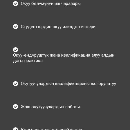
Окуу бөлүмүнүн иш чаралары
Студенттердин окуу изилдөө иштери
Окуу-өндүрүштүк жана квалификация алуу алдын
дагы практика
Окутуучулардын квалификацияны жогорулатуу
Жаш окутуучулардын сабагы
Коомдук жана маданий иштер