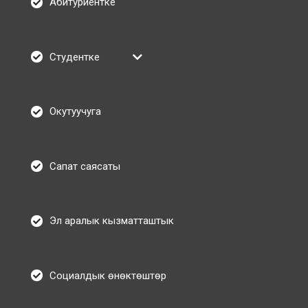
Абитуриентке
Студентке
Окутуучуга
Сапат саясаты
Эл аралык кызматташтык
Социалдык өнөктөштөр