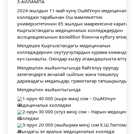
3-АЙЛАМПА
2024-жылдын 11-май күнү ОшМУнун медициналык
колледжи тарабынан Ош мамлекеттик
университетинин 85 жылдык маарекесине карата
Кыргызстандагы медициналык колледждердин
ассоциациясынын волейбол боюнча кубогу өткөрүл
Мелдешке Кыргызстандагы медициналык
колледждернин окутуучулардын курама командала
күч сынашты. Оюндар кызуу атаандаштыкта өттү.
Мелдештин жыйынтыгында байгелүү орунду
ээлегендерге акчалай сыйлык жана тиешелүү
даражадагы медальдар, грамоталар тапшырылды.
Мелдештин жыйынтыгында
1-орун 40 000 (кырк миң) сом – ОшМУнун
медициналык колледжи
2-орун 30 000 (отуз миң) сом – Нарын медицинал
колледжи
3-орун 20 000 (жыйырма миң) сом К.Ш.Токтомато
атындагы эл аралык медициналык колледж