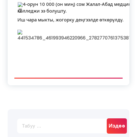
4-орун 10 000 (он миң) сом Жалал-Абад медцина
колледжи ээ болушту.
Иш чара мыкты, жогорку деңгээлде өткөрүлдү.