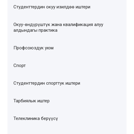
Студенттердин окуу изилдөө иштери
Окуу-өндүрүштүк жана квалификация алуу
алдындагы практика
Профсоюздук уюм
Спорт
Студенттердин спорттук иштери
Тарбиялык иштер
Телеклиника берүүсү