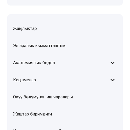
Жаңылыктар
Эл аралык кызматташтык
Академиялык бедел
Кеңешмелер
Окуу бөлүмүнүн иш чаралары
Жаштар биримдиги