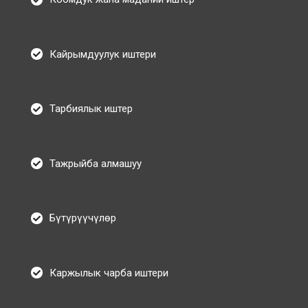
Кайрымдуулук иштери
Тарбиялык иштер
Тажрыйба алмашуу
Бүтүрүүчүлөр
Каржылык чарба иштери