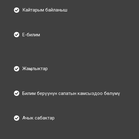
Кайтарым байланыш
Е-билим
Жаңылыктар
Билим берүүнүн сапатын камсыздоо бөлүмү
Ачык сабактар