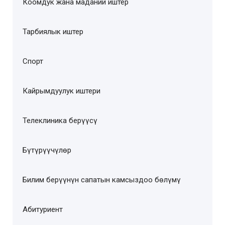
Коомдук жана маданий иштер
Тарбиялык иштер
Спорт
Кайрымдуулук иштери
Телеклиника берүүсү
Бүтүрүүчүлөр
Билим берүүнүн сапатын камсыздоо бөлүмү
Абитуриент