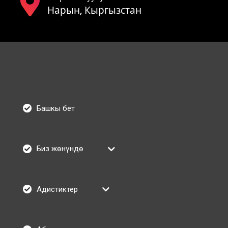
Нарын, Кыргызстан
Башкы бет
Биз жөнүндө
Адистиктер