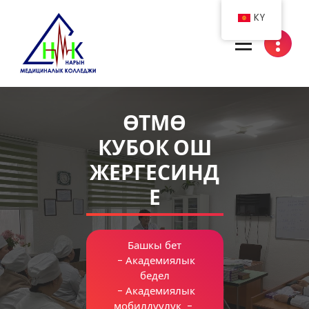
KY
Нарын медициналык колледжи
ӨТМӨ
КУБОК ОШ
ЖЕРГЕСИНД
Е
Башкы бет
-
Академиялык
бедел
-
Академиялык
мобилдүүлүк
-