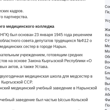
Со
ских кадров.
Пе
о партнерства.
Ус
го медицинского колледжа
Жа
ГК) был основан 23 января 1945 года решением
Ко
Ст
областного совета депутатов трудящихся №4\12 о
Ме
медицинских сестер в городе Нарын.
Мо
ательным учреждением, готовящим средних
Об
тов на основе Закона Кыргызской Республики «О
Во
ых актов, а также Устава.
Сп
Бл
двухгодичная медицинская школа для медсестер в
Те
 Кыргызской ССР.
Вы
нский медицинский учебный заведение в Нарынской
От
Аб
учебный заведение был частью Ыссык-Кольской
Фи
По