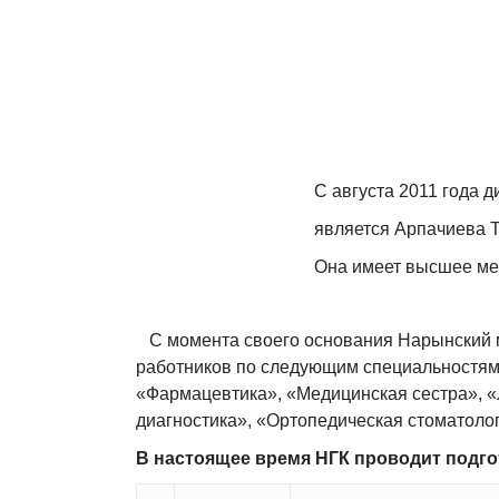
Структура колледжа
Администрация
Преподавательский состав
С августа 2011 года 
1-клинический цикл
является Арпачиева 
2-клинический цикл
Она имеет высшее мед
Общий клинический цикл
С момента своего основания Нарынский м
Цикл фармации
работников по следующим специальностям:
«Фармацевтика», «Медицинская сестра», 
Цикл лабораторной диагностики
диагностика», «Ортопедическая стоматоло
Общеобразовательный цикл
В настоящее время НГК проводит подг