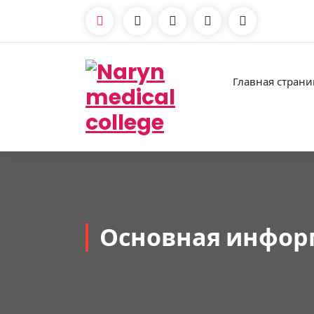
Перейти
к
содержимому
Главная страни
Нарын медициналык колледжи
Основная инфор