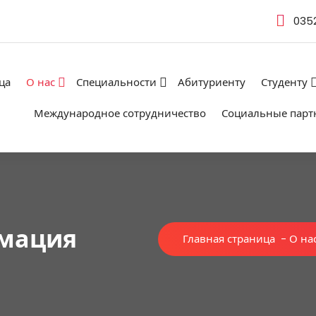
035
ца
О нас
Специальности
Абитуриенту
Студенту
Международное сотрудничество
Социальные парт
мация
Главная страница
-
О на