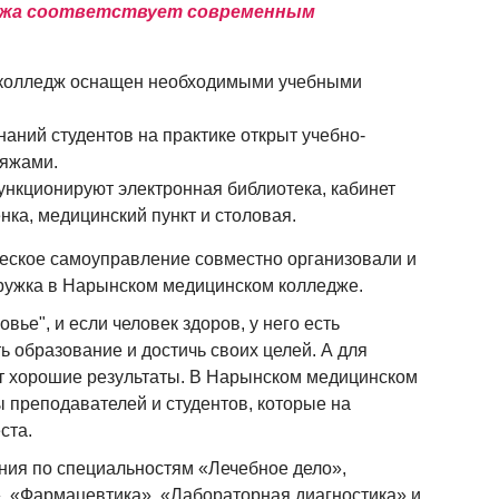
еджа соответствует современным
, колледж оснащен необходимыми учебными
наний студентов на практике открыт учебно-
яжами.
функционируют электронная библиотека, кабинет
перевода, отчисления и пр
нка, медицинский пункт и столовая.
еское самоуправление совместно организовали и
кружка в Нарынском медицинском колледже.
ье", и если человек здоров, у него есть
ь образование и достичь своих целей. А для
т хорошие результаты. В Нарынском медицинском
преподавателей и студентов, которые на
ста.
ия по специальностям «Лечебное дело»,
, «Фармацевтика», «Лабораторная диагностика» и