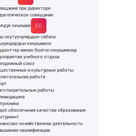
вещание при директоре
дагогическое совещание
улдук кеңешме
ш окутуучулардын сабагы
шуундардын кеңешмеси
уденттер менен болгон кеңешмелер
роприятия учебного отдела
лодежный союз
щественные и культурные работы
спитательная работа
орт
аготворительные работы
лемедицина
пускники
дел обеспечения качества образования-
итуриент
нансово-хозяйственная деятельность
вышение квалификации