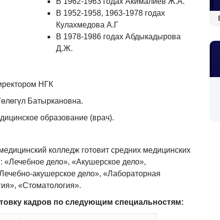
В 1962-1963 годах Акималиев Ж.А.
В 1952-1958, 1963-1978 годах
Ар
Кулахмедова А.Г
В 1978-1986 годах Абдыкадырова
Д.Ж.
директором НГК
Төлөгүл Батыркановна.
ицинское образование (врач).
едицинский колледж готовит средних медицинских
 «Лечебное дело», «Акушерское дело»,
«Лечебно-акушерское дело», «Лабораторная
гия», «Стоматология».
отовку кадров по следующим специальностям: