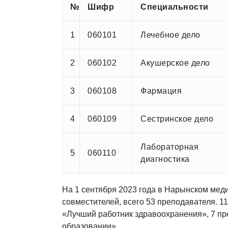
Отделы
№
Шифр
Специальности
Окуу бөлүмү
1
060101
Лечебное дело
Отдел обеспечения качества образовани
2
060102
Акушерское дело
Отдел кадров
3
060108
Фармация
Методический отдел
Отдел бухгалтерии
4
060109
Сестринское дело
Профсоюзная организация
Лабораторная
5
060110
диагностика
Документы
Библиотека
На 1 сентября 2023 года в Нарынском мед
совместителей, всего 53 преподавателя. 
Попечительский совет
«Лучший работник здравоохранения», 7 п
Материально-техническая база
образовании».