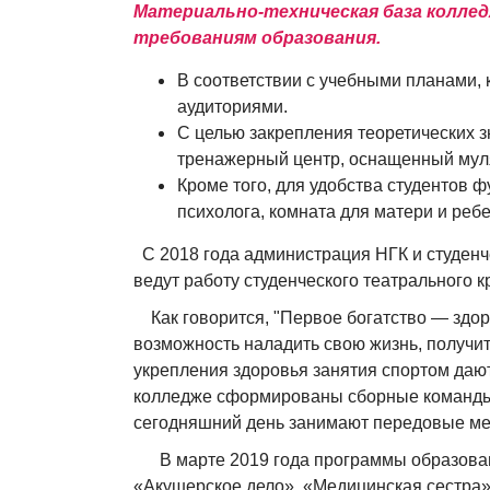
Материально-техническая база колл
Шаблоны заявлений
требованиям образования.
Расписание
В соответствии с учебными планами
аудиториями.
Платежи за обучение для студентов
С целью закрепления теоретических з
тренажерный центр, оснащенный мул
Двусторонний договор
Кроме того, для удобства студентов 
Документы по вопросам восстановления, 
психолога, комната для матери и ребе
едоставления академического отпуска
С 2018 года администрация НГК и студенч
График проведения экзаменов
ведут работу студенческого театрального 
Как говорится, "Первое богатство — здоров
Преподавателю
возможность наладить свою жизнь, получит
укрепления здоровья занятия спортом даю
Сапат саясаты
колледже сформированы сборные команды 
Международное сотрудничество
сегодняшний день занимают передовые ме
В марте 2019 года программы образован
Социальные партнеры
«Акушерское дело», «Медицинская сестра»