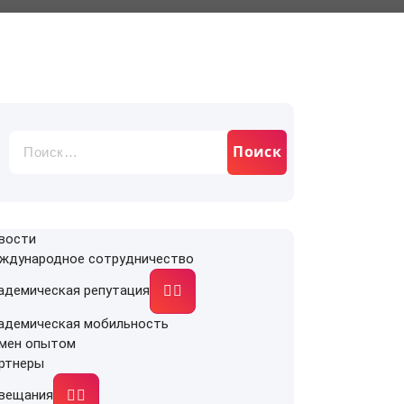
Найти:
вости
ждународное сотрудничество
адемическая репутация
адемическая мобильность
мен опытом
ртнеры
вещания