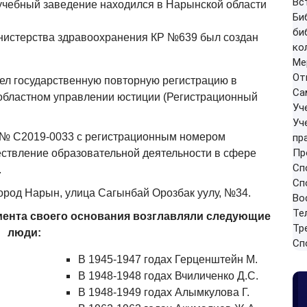
Вс
учебный заведение находился в Нарынской области
Би
би
инистерства здравоохранения КР №639 был создан
ко
Ме
От
 государственную повторную регистрацию в
Са
областном управлении юстиции (Регистрационный
Уч
Уч
№ C2019-0033 с регистрационным номером
пр
Пр
ствление образовательной деятельности в сфере
Сп
.
Сп
род Нарын, улица Сагынбай Орозбак уулу, №34.
Во
Те
ента своего основания возглавляли следующие
Тр
люди:
Сп
В 1945-1947 годах Герценштейн М.
В 1948-1948 годах Вчиличенко Д.С.
В 1948-1949 годах Алымкулова Г.