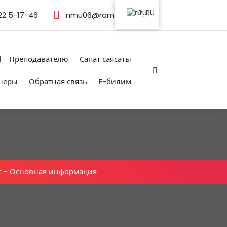
RU
22 5-17-46
nmu06@rambler.ru
Преподавателю
Сапат саясаты
неры
Обратная связь
Е-билим
с
-
Основная информация