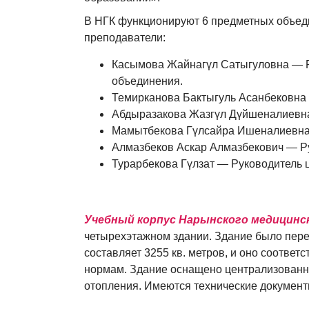
В НГК функционируют 6 предметных объед
Специальности
преподаватели:
Касымова Жайнагүл Сатыгуловна — Р
Лечебное дело 060101
объединения.
Темирканова Бактыгуль Асанбековна 
Сестринское дело 060109
Абдыразакова Жазгүл Дүйшеналиевна
Мамытбекова Гүлсайра Ишеналиевна 
Акушерское дело 060102
Алмазбеков Аскар Алмазбекович — Р
Фармация 060108
Турарбекова Гүлзат — Руководитель 
Лабораторная диагностика 060110
Дополнительные специальности
Учебный корпус Нарынского медицинс
четырехэтажном здании. Здание было пере
Абитуриенту
составляет 3255 кв. метров, и оно соотве
нормам. Здание оснащено централизованн
Студенту
отопления. Имеются технические документ