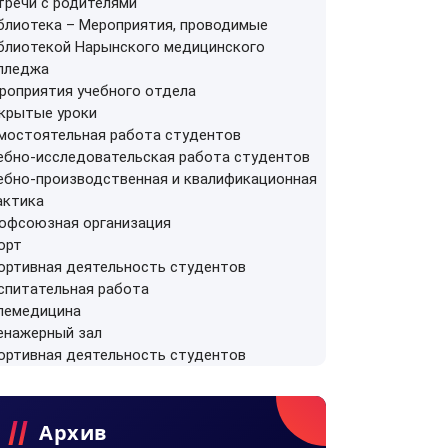
тречи с родителями
блиотека
–
Мероприятия, проводимые
блиотекой Нарынского медицинского
лледжа
роприятия учебного отдела
крытые уроки
мостоятельная работа студентов
ебно-исследовательская работа студентов
ебно-производственная и квалификационная
актика
офсоюзная организация
орт
ортивная деятельность студентов
спитательная работа
лемедицина
енажерный зал
ортивная деятельность студентов
Архив