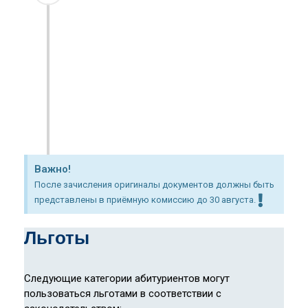
Приём осуществляется на
конкурсной основе.
Основной показатель —
результаты ОРТ.
Грантовые и контрактные места
рассматриваются отдельно.
Кандидаты с более высокими
баллами имеют преимущество.
Важно!
После зачисления оригиналы документов должны быть
представлены в приёмную комиссию до 30 августа.
Льготы
Следующие категории абитуриентов могут
пользоваться льготами в соответствии с