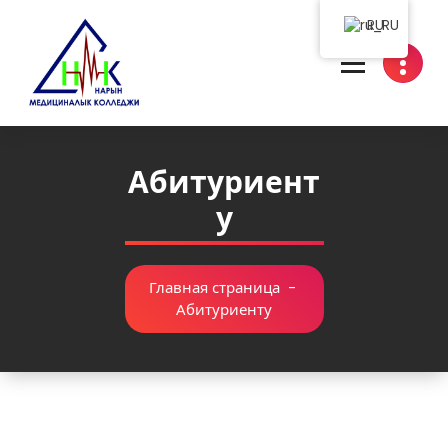
RU
Нарын медициналык колледжи
Абитуриент
у
Главная страница
-
Абитуриенту