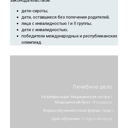
законодательством:
дети-сироты;
дети, оставшиеся без попечения родителей;
лица с инвалидностью I и II группы;
дети с инвалидностью;
победители международных и республиканских
олимпиад.
Лечебное дело
Квалификация: Медицинская сестра /
Медицинский брат.
Фельдшер
Форма обучения:очная форма.
Күндүзгү
Срок обучения:
3 года 6 месяцев