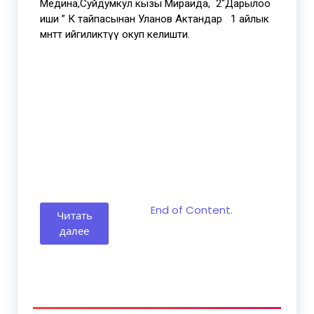
Медина,Суйдумкул кызы Мираида, 2″Дарылоо
иши ” К тайпасынан Уланов Актандар 1 айлык
мөөнөттө ийгиликтүү окуп келишти.
End of Content.
Читать
далее