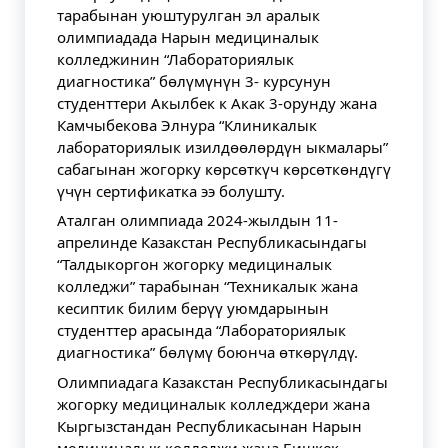
тарабынан уюштурулган эл аралык
олимпиадада Нарын медициналык
колледжинин “Лабораториялык
диагностика” бөлүмүнүн 3- курсунун
студенттери Акылбек к Акак 3-орунду жана
Камчыбекова Элнура “Клиникалык
лабораториялык изилдөөлөрдүн ыкмалары”
сабагынан жогорку көрсөткүч көрсөткөндүгү
үчүн сертификатка ээ болушту.
Аталган олимпиада 2024-жылдын 11-
апрелинде Казакстан Республикасындагы
“Талдыкоргон жогорку медициналык
колледжи” тарабынан “Техникалык жана
кесиптик билим берүү уюмдарынын
студенттер арасында “Лабораториялык
диагностика” бөлүмү боюнча өткөрүлдү.
Олимпиадага Казакстан Республикасындагы
жогорку медициналык колледждери жана
Кыргызстандан Республикасынан Нарын
медициналык колледжи жана Бишкек