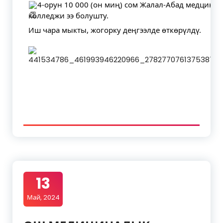
4-орун 10 000 (он миң) сом Жалал-Абад медцина
колледжи ээ болушту.
Иш чара мыкты, жогорку деңгээлде өткөрүлдү.
13
Май, 2024