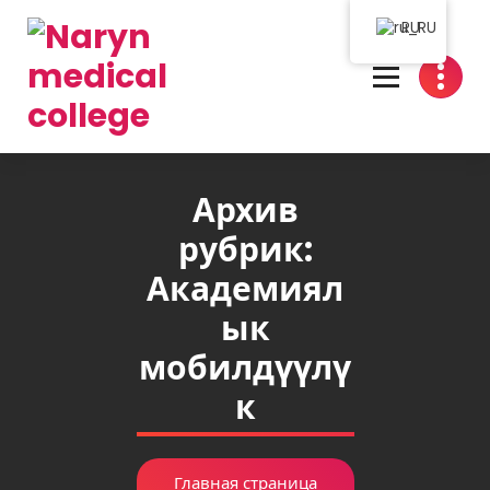
RU
Нарын медициналык колледжи
Архив
рубрик:
Академиял
ык
мобилдүүлү
к
Главная страница