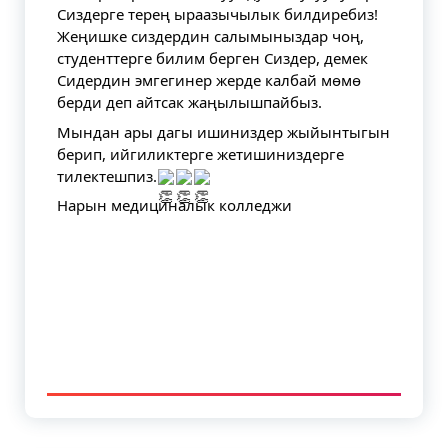
Сиздерге терең ыраазычылык билдиребиз!
Жеңишке сиздердин салымыныздар чоң,
студенттерге билим берген Сиздер, демек
Сидердин эмгегинер жерде калбай мөмө
берди деп айтсак жаңылышпайбыз.
Мындан ары дагы ишиниздер жыйынтыгын
берип, ийгиликтерге жетишиниздерге
тилектешпиз.
Нарын медициналык колледжи