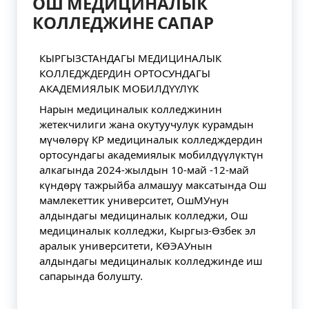
ОШ МЕДИЦИНАЛЫК
КОЛЛЕДЖИНЕ САПАР
КЫРГЫЗСТАНДАГЫ МЕДИЦИНАЛЫК
КОЛЛЕДЖДЕРДИН ОРТОСУНДАГЫ
АКАДЕМИЯЛЫК МОБИЛДҮҮЛҮК
Нарын медициналык колледжинин
жетекчилиги жана окутуучулук курамдын
мүчөлөрү КР медициналык колледждердин
ортосундагы академиялык мобилдүүлүктүн
алкагында 2024-жылдын 10-май -12-май
күндөрү тажрыйба алмашуу максатында Ош
мамлекеттик университет, ОшМУнун
алдындагы медициналык колледжи, Ош
медициналык колледжи, Кыргыз-Өзбек эл
аралык университети, КӨЭАУнын
алдындагы медициналык колледжинде иш
сапарында болушту.