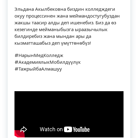
Эльдана Акылбековна биздин колледждеги
окуу процессинен жана меймандостугубуздан
жакшы таасир алды деп ишенебиз. Биз да өз
кезегинде мейманыбызга ыраазычылык
билдиребиз жана мындан ары да
кызматташабыз деп үмүттөнөбүз!
#НарынМедКолледж
#АкадемиялыкМобилдүүлүк
#ТажрыйбаАлмашуу