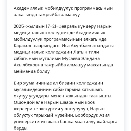
Академиялык мобилдүүлүк программасынын
алкагында тажрыйба алмашуу
2025-жылдын 17-21-февраль күндөрү Нарын
медициналык колледжинде Академиялык
мобилдүүлүк программасынын алкагында
Каракол шаарындагы Иса Ахунбаев атындагы
медициналык колледждин Латын тили
сабагынын мугалими Мусаева Эльдана
Акылбековна тажрыйба алмашуу максатында
мейманда болду.
Бир жума ичинде ал биздин колледждин
мугалимдеринин сабактарына катышып,
окутуу усулдары менен жакындан таанышты.
Ошондой эле Нарын шаарынын кооз
жерлерине экскурсия уюштурулуп, Нарын
облустук тарыхый музейин, Борбордук Азия
университетин жана башка маанилүү жайларга
барды.