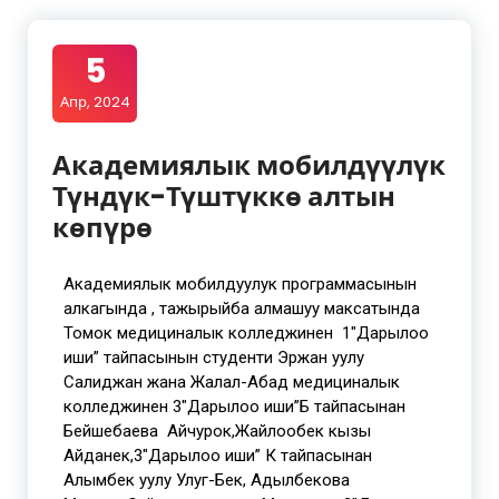
5
Апр, 2024
Академиялык мобилдүүлүк
Түндүк-Түштүккө алтын
көпүрө
Академиялык мобилдуулук программасынын
алкагында , тажырыйба алмашуу максатында
Томок медициналык колледжинен 1″Дарылоо
иши” тайпасынын студенти Эржан уулу
Салиджан жана Жалал-Абад медициналык
колледжинен 3″Дарылоо иши”Б тайпасынан
Бейшебаева Айчурок,Жайлообек кызы
Айданек,3″Дарылоо иши” К тайпасынан
Алымбек уулу Улуг-Бек, Адылбекова