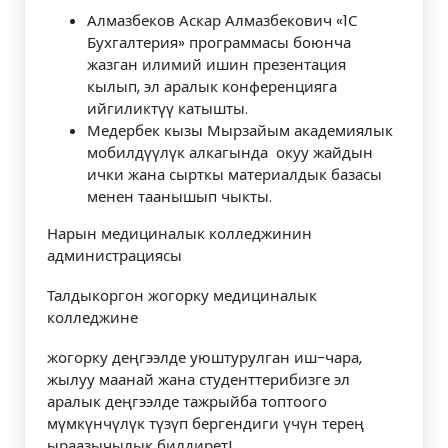
Алмазбеков Аскар Алмазбекович «1С
Бухгалтерия» программасы боюнча
жазган илимий ишин презентация
кылып, эл аралык конференцияга
ийгиликтүү катышты.
Медербек кызы Мырзайым академиялык
мобилдүүлүк алкагында окуу жайдын
ички жана сырткы материалдык базасы
менен таанышып чыкты.
Нарын медициналык колледжинин
администрациясы
Талдыкоргон жогорку медициналык
колледжине
жогорку деңгээлде уюштурулган иш-чара,
жылуу маанай жана студенттерибизге эл
аралык деңгээлде тажрыйба топтоого
мүмкүнчүлүк түзүп бергендиги үчүн терең
ыраазычылык билдирет!