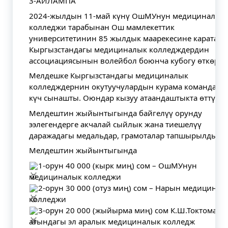
3-АЙЛАМПА
2024-жылдын 11-май күнү ОшМУнун медициналык
колледжи тарабынан Ош мамлекеттик
университетинин 85 жылдык маарекесине карата
Кыргызстандагы медициналык колледждердин
ассоциациясынын волейбол боюнча кубогу өткөрүл
Мелдешке Кыргызстандагы медициналык
колледждернин окутуучулардын курама командала
күч сынашты. Оюндар кызуу атаандаштыкта өттү.
Мелдештин жыйынтыгында байгелүү орунду
ээлегендерге акчалай сыйлык жана тиешелүү
даражадагы медальдар, грамоталар тапшырылды.
Мелдештин жыйынтыгында
1-орун 40 000 (кырк миң) сом – ОшМУнун
медициналык колледжи
2-орун 30 000 (отуз миң) сом – Нарын медицинал
колледжи
3-орун 20 000 (жыйырма миң) сом К.Ш.Токтомато
атындагы эл аралык медициналык колледж