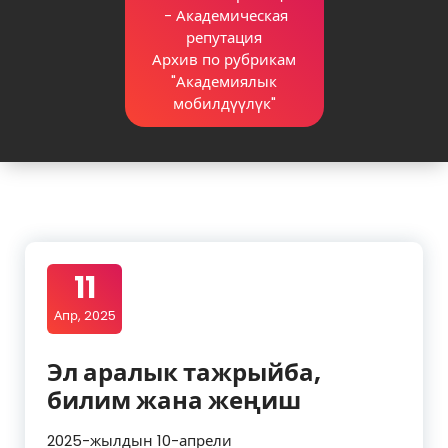
-
Академическая
репутация
Архив по рубрикам
"Академиялык
мобилдүүлүк"
11
Апр, 2025
Эл аралык тажрыйба,
билим жана жеңиш
2025-жылдын 10-апрели