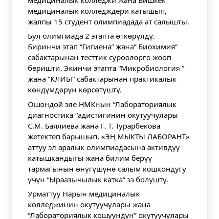
медициналык колледждери катышып,
жалпы 15 студент олимпиадада ат салышты.
Бул олимпиада 2 этапта өткөрүлдү.
Биринчи этап “Гигиена” жана” Биохимия”
сабактарынан тесттик суроолорго жооп
беришти. Экинчи этапта “Микробиология ”
жана “КЛИЫ” сабактарынан практикалык
көндүмдөрүн көрсөтүштү.
Ошондой эле НМКнын “Лабораториялык
диагностика “адистигинин окутуучулары
С.М. Баялиева жана Г. Т. Турарбекова
жетектеп барышып, «ЭҢ МЫКТЫ ЛАБОРАНТ»
аттуу эл аралык олимпиадасына активдүү
катышкандыгы жана билим берүү
тармагынын өнүгүшүнө салым кошкондугу
үчүн “Ыраазычылык катка” ээ болушту.
Урматтуу Нарын медициналык
колледжинин окутуучулары жана
“Лабораториялык кошуундун” окутуучулары