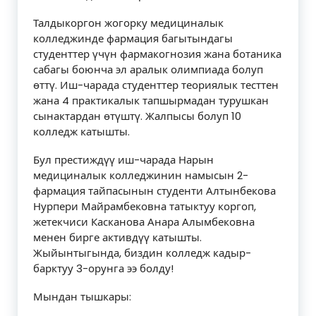
Талдыкоргон жогорку медициналык
колледжинде фармация багытындагы
студенттер үчүн фармакогнозия жана ботаника
сабагы боюнча эл аралык олимпиада болуп
өттү. Иш-чарада студенттер теориялык тесттен
жана 4 практикалык тапшырмадан турушкан
сынактардан өтүштү. Жалпысы болуп 10
колледж катышты.
Бул престиждүү иш-чарада Нарын
медициналык колледжинин намысын 2-
фармация тайпасынын студенти Алтынбекова
Нурпери Майрамбековна татыктуу коргоп,
жетекчиси Касканова Анара Алымбековна
менен бирге активдүү катышты.
Жыйынтыгында, биздин колледж кадыр-
барктуу 3-орунга ээ болду!
Мындан тышкары: