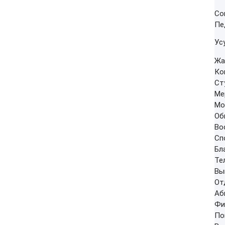
Со
я-
Пе
Ус
Жа
Ко
Ст
Ме
Мо
Об
Во
Сп
Бл
Те
Вы
От
Аб
Фи
По