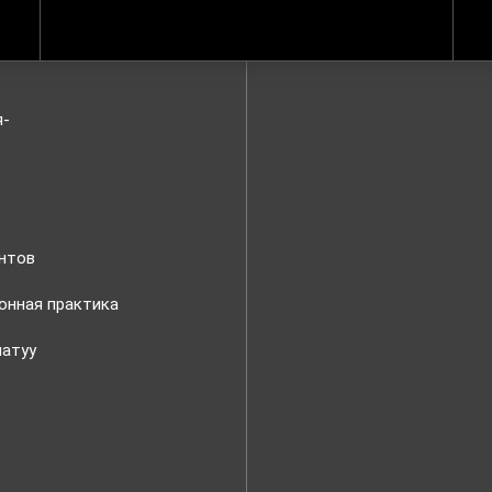
я-
нтов
онная практика
латуу