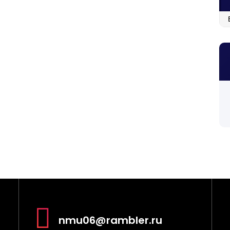
Ар
перевода, отчисления и пр
nmu06@rambler.ru