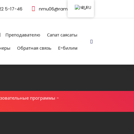
RU
22 5-17-46
nmu06@rambler.ru
Преподавателю
Сапат саясаты
неры
Обратная связь
Е-билим
зовательные программы
-