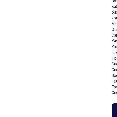
Вс
Би
би
ко
Ме
От
Са
Уч
Уч
пр
Пр
Сп
Сп
Во
Те
Тр
Сп