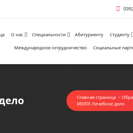
035
ца
О нас
Специальности
Абитуриенту
Студенту
Международное сотрудничество
Социальные парт
 дело
Главная страница
-
Обра
060101 Лечебное дело