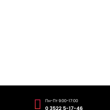
Расписание
Платежи за обучение для студентов
Двусторонний договор
Документы по вопросам восстановления, 
едоставления академического отпуска
График проведения экзаменов
Преподавателю
Сапат саясаты
Международное сотрудничество
Социальные партнеры
Обратная связь
Пн-Пт 9:00-17:00
0 3522 5-17-46
Е-билим