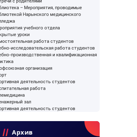
тречи с родителями
блиотека
–
Мероприятия, проводимые
блиотекой Нарынского медицинского
лледжа
роприятия учебного отдела
крытые уроки
мостоятельная работа студентов
ебно-исследовательская работа студентов
ебно-производственная и квалификационная
актика
офсоюзная организация
орт
ортивная деятельность студентов
спитательная работа
лемедицина
енажерный зал
ортивная деятельность студентов
Архив