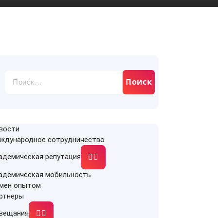
Найти:
вости
ждународное сотрудничество
адемическая репутация
адемическая мобильность
мен опытом
ртнеры
вещания