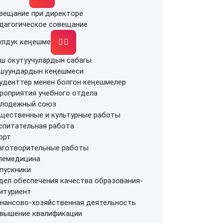
вещание при директоре
дагогическое совещание
улдук кеңешме
ш окутуучулардын сабагы
шуундардын кеңешмеси
уденттер менен болгон кеңешмелер
роприятия учебного отдела
лодежный союз
щественные и культурные работы
спитательная работа
орт
аготворительные работы
лемедицина
пускники
дел обеспечения качества образования-
итуриент
нансово-хозяйственная деятельность
вышение квалификации