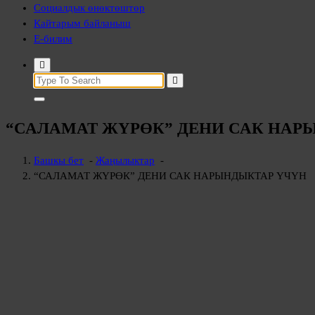
Социалдык өнөктөштөр
Кайтарым байланыш
Е-билим
“САЛАМАТ ЖҮРӨК” ДЕНИ САК НАР
Башкы бет
-
Жаңылыктар
-
“САЛАМАТ ЖҮРӨК” ДЕНИ САК НАРЫНДЫКТАР ҮЧҮН