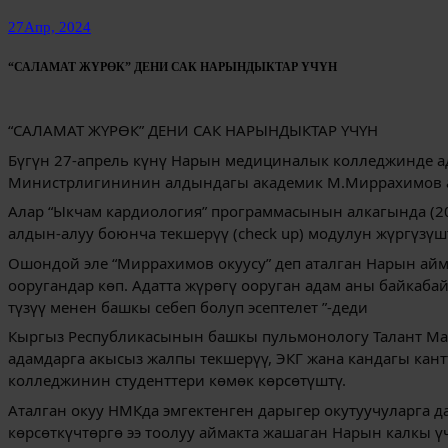
27
Апр, 2024
“САЛАМАТ ЖҮРӨК” ДЕНИ САК НАРЫНДЫКТАР ҮЧҮН
“САЛАМАТ ЖҮРӨК” ДЕНИ САК НАРЫНДЫКТАР ҮЧҮН
Бүгүн 27-апрель күнү Нарын медициналык колледжинде а
Министрлигининин алдындагы академик М.Миррахимов ат
Алар “Ыкчам кардиология” программасынын алкагында (2
алдын-алуу боюнча текшерүү (check up) модулун жүргүзүш
Ошондой эле “Миррахимов окуусу” деп аталган Нарын ай
ооругандар көп. Адатта жүрөгү ооруган адам аны байкабай
түзүү менен башкы себеп болуп эсептелет ”-деди
Кыргыз Республикасынын башкы пульмонологу Талант Мара
адамдарга акысыз жалпы текшерүү, ЭКГ жана кандагы ка
колледжинин студенттери көмөк көрсөтүштү.
Аталган окуу НМКда эмгектенген дарыгер окутуучуларга 
көрсөткүчтөргө ээ тоолуу аймакта жашаган Нарын калкы 