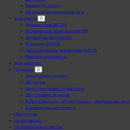
Камкордук кеңеш
Материалдык-техникалык база
Адистиктер
Дарылоо иши 060101
Медициналык айым иши 060109
Акушердик иши 060102
Фармация 060108
Лабораториялык диагностика 060110
Кошумча адистиктер
Абитуриентке
Студентке
Арыздардын үлгүлөрү
Жүгүртмө
Окуу үчүн төлөм студенттерге
Эки тараптуу келишим
Кайра кабыл алуу, которуу,чыгаруу, академиялык өргү
Сынактардын жүгүртмөсү
Окутуучуга
Сапат саясаты
Эл аралык кызматташтык