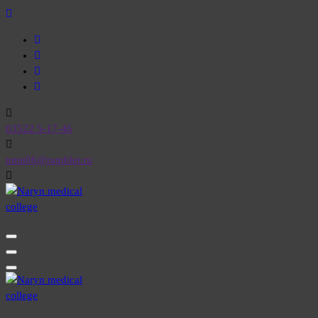
03522 5-17-46
nmu06@rambler.ru
Нарын медициналык колледжи