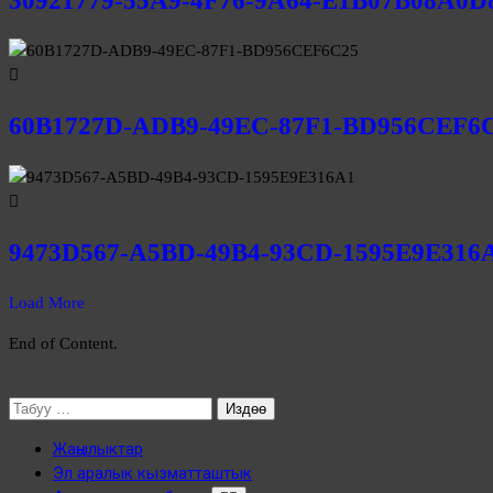
30921779-55A9-4F76-9A64-E1B07B08A0D
60B1727D-ADB9-49EC-87F1-BD956CEF6
9473D567-A5BD-49B4-93CD-1595E9E316
Load More
End of Content.
Жаңылыктар
Эл аралык кызматташтык