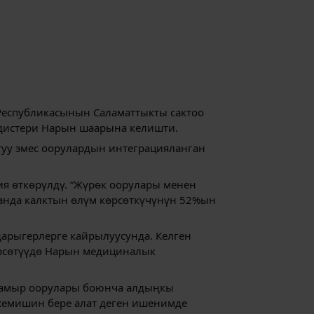
Республикасынын Саламаттыкты сактоо
дистери Нарын шаарына келишти.
уу эмес оорулардын интеграцияланган
я өткөрүлдү. “Жүрөк оорулары менен
станда калктын өлүм көрсөткүчүнүн 52%ын
арыгерлерге кайрылуусунда. Келген
өрсөтүүдө Нарын медициналык
н тамыр оорулары боюнча алдыңкы
 жемишин бере алат деген ишенимде