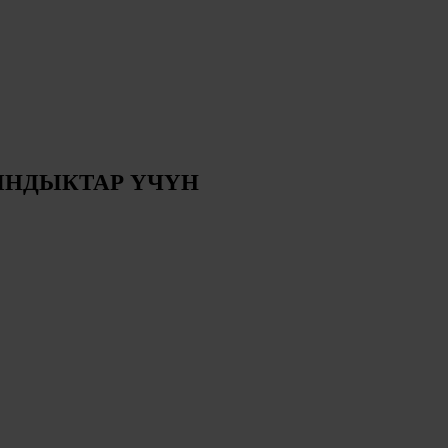
ЫНДЫКТАР ҮЧҮН