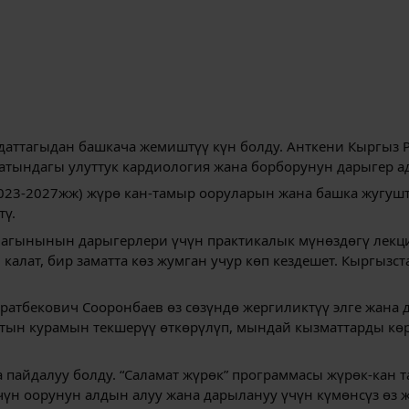
даттагыдан башкача жемиштүү күн болду. Анткени Кыргыз 
ындагы улуттук кардиология жана борборунун дарыгер а
023-2027жж) жүрө кан-тамыр ооруларын жана башка жугушт
тү.
магынынын дарыгерлери үчүн практикалык мүнөздөгү лекци
 калат, бир заматта көз жумган учур көп кездешет. Кыргыз
тбекович Сооронбаев өз сөзүндө жергиликтүү элге жана д
нттын курамын текшерүү өткөрүлүп, мындай кызматтарды к
да пайдалуу болду. “Саламат жүрөк” программасы жүрөк-ка
үчүн оорунун алдын алуу жана дарылануу үчүн күмөнсүз өз