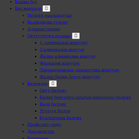
Нарын медициналык колледжи
Башкы бет
Биз жөнүндө
Негизги маалыматтар
Колледждин түзүмү
Администрация
Окутуучулук курамы
1- клиникалык кошууну
2-клиникалык кошуун
Жалпы клиникалык кошуун
Фармация кошууну
Лабораториялык диагностика кошууну
Жалпы билим берүү кошууну
Бөлүмдөр
Окуу бөлүмү
Билим берүүнүн сапатын камсыздоо бөлүмү
Кадр бөлүмү
Усулдук бөлүм
Бухгалтерия бөлүмү
Профсоюз уюму
Документтер
Китепкана