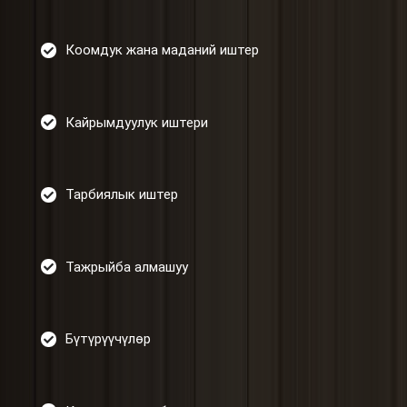
Коомдук жана маданий иштер
Кайрымдуулук иштери
Тарбиялык иштер
Тажрыйба алмашуу
Бүтүрүүчүлөр