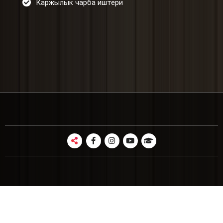
Каржылык чарба иштери