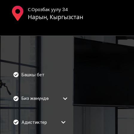
С.Орозбак уулу 34
Нарын, Кыргызстан
Башкы бет
Биз жөнүндө
Адистиктер