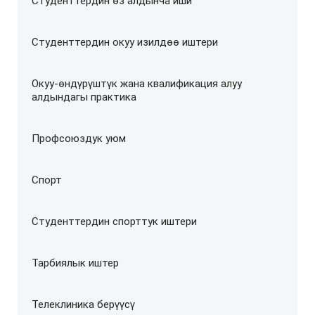
Студенттердин өз алдынча иши
Студенттердин окуу изилдөө иштери
Окуу-өндүрүштүк жана квалификация алуу
алдындагы практика
Профсоюздук уюм
Спорт
Студенттердин спорттук иштери
Тарбиялык иштер
Телеклиника берүүсү