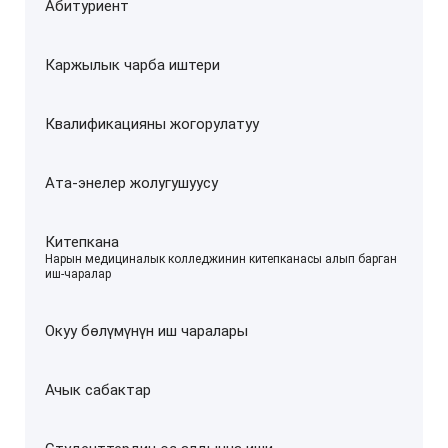
Абитуриент
Каржылык чарба иштери
Квалификацияны жогорулатуу
Ата-энелер жолугушуусу
Китепкана
–
Нарын медициналык колледжинин китепканасы алып барган
иш-чаралар
Окуу бөлүмүнүн иш чаралары
Ачык сабактар