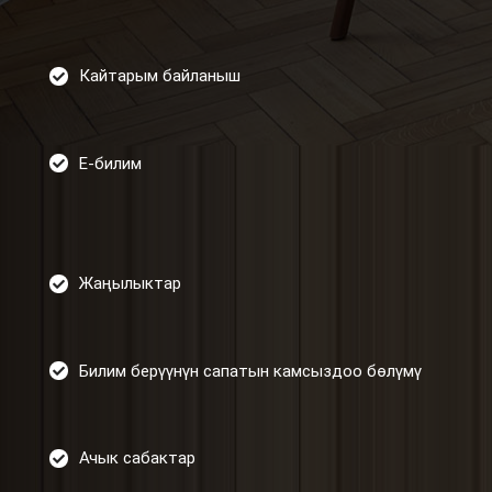
Кайтарым байланыш
Е-билим
Жаңылыктар
Билим берүүнүн сапатын камсыздоо бөлүмү
Ачык сабактар