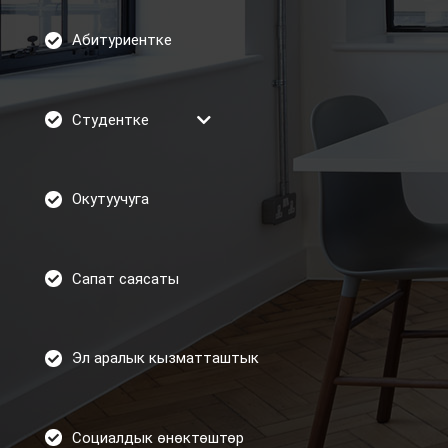
Абитуриентке
Студентке
Окутуучуга
Сапат саясаты
Эл аралык кызматташтык
Социалдык өнөктөштөр