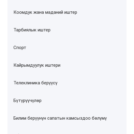
Коомдук жана маданий иштер
Тарбиялык иштер
Спорт
Кайрымдуулук иштери
Телеклиника берүүсү
Бүтүрүүчүлөр
Билим берүүнүн сапатын камсыздоо бөлүмү