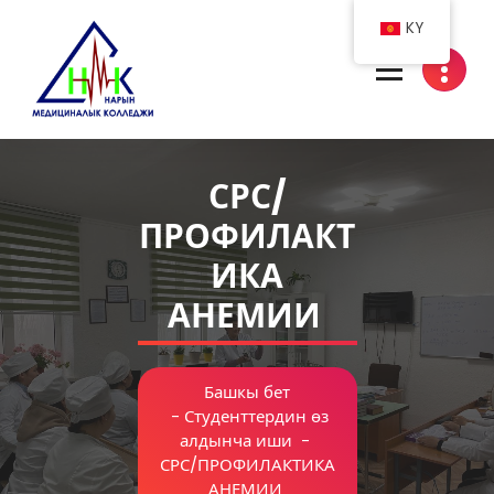
Skip
KY
to
content
Нарын медициналык колледжи
СРС/
ПРОФИЛАКТ
ИКА
АНЕМИИ
Башкы бет
-
Студенттердин өз
алдынча иши
-
СРС/ПРОФИЛАКТИКА
АНЕМИИ