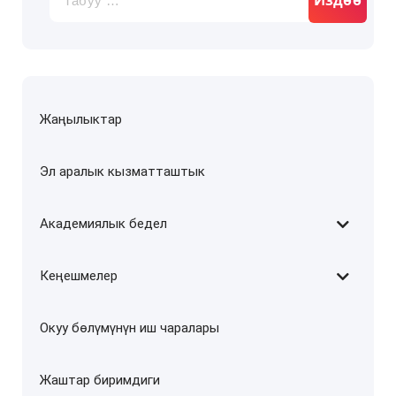
Жаңылыктар
Эл аралык кызматташтык
Академиялык бедел
Кеңешмелер
Окуу бөлүмүнүн иш чаралары
Жаштар биримдиги