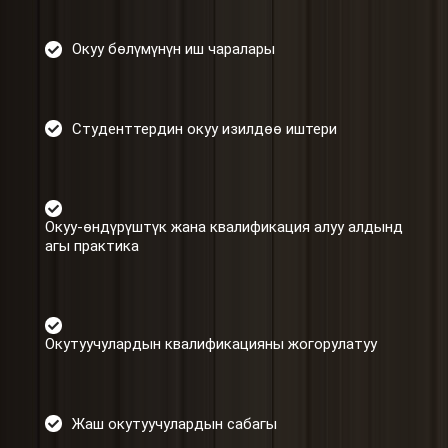
Окуу бөлүмүнүн иш чаралары
Студенттердин окуу изилдөө иштери
Окуу-өндүрүштүк жана квалификация алуу алдынд
агы практика
Окутуучулардын квалификацияны жогорулатуу
Жаш окутуучулардын сабагы