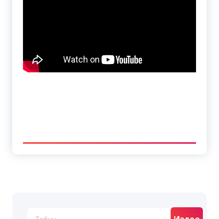
Издөө: