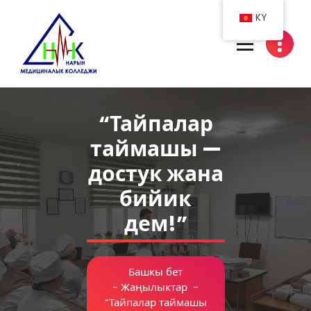
Skip
KY
to
content
Нарын медициналык колледжи
“Тайпалар
таймашы —
достук жана
бийик
дем!”
Башкы бет
-
Жаңылыктар
-
“Тайпалар таймашы