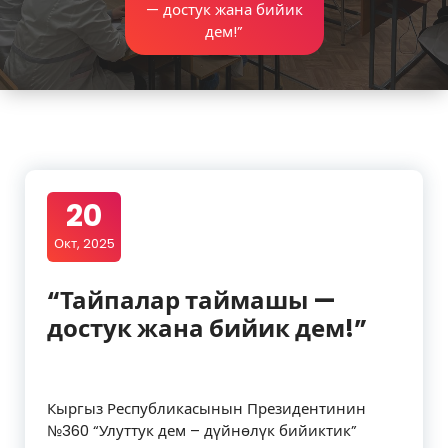
— достук жана бийик
дем!”
20
Окт, 2025
“Тайпалар таймашы —
достук жана бийик дем!”
Кыргыз Республикасынын Президентинин
№360 “Улуттук дем – дүйнөлүк бийиктик”