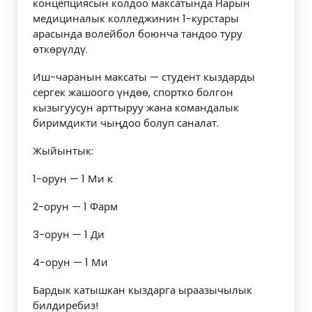
концепциясын колдоо максатында Нарын
медициналык колледжинин 1-курстары
арасында волейбол боюнча тандоо туру
өткөрүлдү.
Иш-чаранын максаты — студент кыздарды
сергек жашоого үндөө, спортко болгон
кызыгуусун арттыруу жана командалык
биримдикти чыңдоо болуп саналат.
Жыйынтык:
1-орун — 1 Ми к
2-орун — 1 Фарм
3-орун — 1 Ди
4-орун — 1 Ми
Бардык катышкан кыздарга ыраазычылык
билдиребиз!