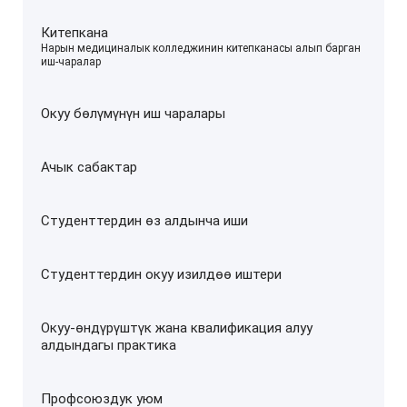
Китепкана
–
Нарын медициналык колледжинин китепканасы алып барган
иш-чаралар
Окуу бөлүмүнүн иш чаралары
Ачык сабактар
Студенттердин өз алдынча иши
Студенттердин окуу изилдөө иштери
Окуу-өндүрүштүк жана квалификация алуу
алдындагы практика
Профсоюздук уюм