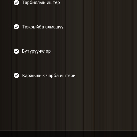
Тарбиялык иштер
Тажрыйба алмашуу
Бүтүрүүчүлөр
Каржылык чарба иштери