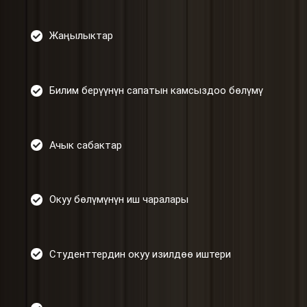
Жаңылыктар
Билим берүүнүн сапатын камсыздоо бөлүмү
Ачык сабактар
Окуу бөлүмүнүн иш чаралары
Студенттердин окуу изилдөө иштери