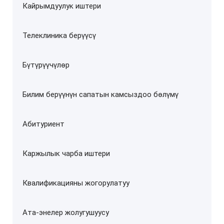
Кайрымдуулук иштери
Телеклиника берүүсү
Бүтүрүүчүлөр
Билим берүүнүн сапатын камсыздоо бөлүмү
Абитуриент
Каржылык чарба иштери
Квалификацияны жогорулатуу
Ата-энелер жолугушуусу