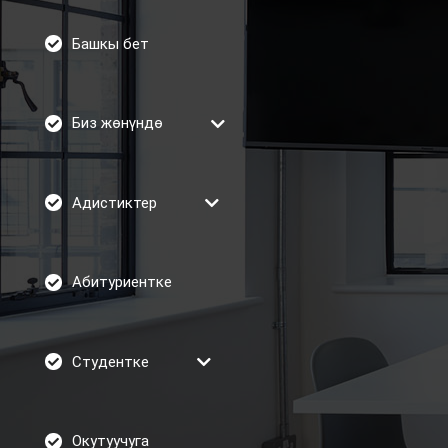
Башкы бет
Биз жөнүндө
Адистиктер
Абитуриентке
Студентке
Окутуучуга