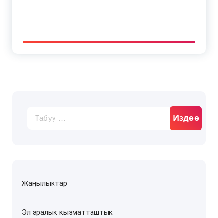
Издөө:
Жаңылыктар
Эл аралык кызматташтык