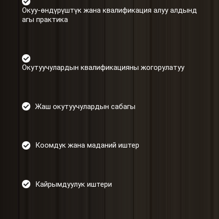
Окуу-өндүрүштүк жана квалификация алуу алдынд
агы практика
Окутуучулардын квалификацияны жогорулатуу
Жаш окутуучулардын сабагы
Коомдук жана маданий иштер
Кайрымдуулук иштери