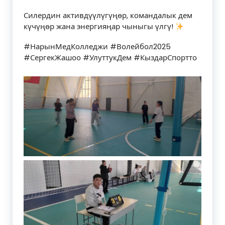
Силердин активдүүлүгүңөр, командалык дем
күчүңөр жана энергияңар чыныгы үлгү!
#НарынМедКолледжи #Волейбол2025
#СергекЖашоо #УлуттукДем #КыздарСпортто