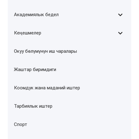
Академиялык бедел
Кеңешмелер
Окуу бөлүмүнүн иш чаралары
Жаштар биримдиги
Коомдук жана маданий иштер
Тарбиялык иштер
Спорт