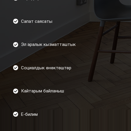
Сапат саясаты
Эл аралык кызматташтык
Социалдык өнөктөштөр
Кайтарым байланыш
Е-билим