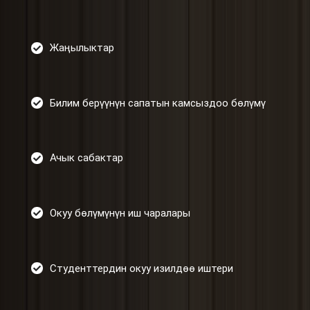
Жаңылыктар
Билим берүүнүн сапатын камсыздоо бөлүмү
Ачык сабактар
Окуу бөлүмүнүн иш чаралары
Студенттердин окуу изилдөө иштери