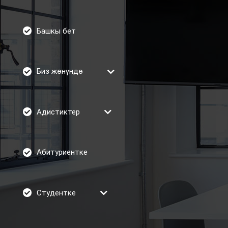
Башкы бет
Биз жөнүндө
Адистиктер
Абитуриентке
Студентке