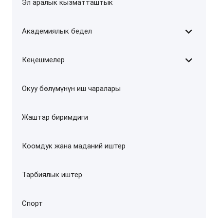
Эл аралык кызматташтык
Академиялык бедел
Кеңешмелер
Окуу бөлүмүнүн иш чаралары
Жаштар биримдиги
Коомдук жана маданий иштер
Тарбиялык иштер
Спорт