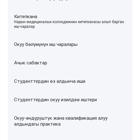
Китепкана
–
Нарын медициналык колледжинин китепканасы алып барган
иш-чаралар
Окуу бөлүмүнүн иш чаралары
Ачык сабактар
Студенттердин өз алдынча иши
Студенттердин окуу изилдөө иштери
Окуу-өндүрүштүк жана квалификация алуу
алдындагы практика