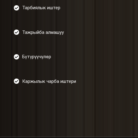
Тарбиялык иштер
Тажрыйба алмашуу
Бүтүрүүчүлөр
Каржылык чарба иштери