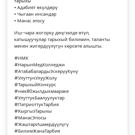
тарыхы
• Адабият өкүлдөрү
• Чыгаан инсандар
• Манас эпосу
Иш-чара жогорку деңгээлде өтүп,
катышуучулар тарыхый билимин, таланты
менен жигердүүлүгүн көрсөтө алышты.
#НМК
#НарынМедКолледжи
#АтаБабалардыЭскерүүКүнү
#УлуттунУлууЖолу
#ТарыхыйКонкурс
#нмк80жылдыкмаараке
#УлуттукБаалуулуктар
#ПатриоттукТарбия
#КыргызТарыхы
#МанасЭпосы
#ЖаштарИшмердүүлүгү
#БилимЖанаТарбия