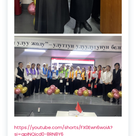
https://youtube.com/shorts/FX0Ewn6woiA?
si=qpINQjcd0-8RN8Y6