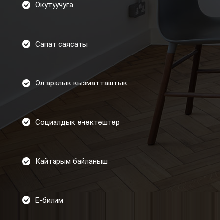
Окутуучуга
Сапат саясаты
Эл аралык кызматташтык
Социалдык өнөктөштөр
Кайтарым байланыш
Е-билим