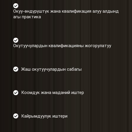
Окуу-өндүрүштүк жана квалификация алуу алдынд
агы практика
Окутуучулардын квалификацияны жогорулатуу
Жаш окутуучулардын сабагы
Коомдук жана маданий иштер
Кайрымдуулук иштери