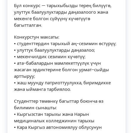
Бул конкурс — тарыхыбызды терең билүүгө,
улуттук баалуулуктарды даңазалоого жана
мекенге болгон сүйүүнү күчөтүүгө
багытталган.
Конкурстун максаты:
• студенттердин тарыхый аң-сезимин өстүрүү;
• улуттук баалуулуктарды даңазалоо;
• мекенчилдик сезимин күчөтүү;
• ата-бабалардын мамлекеттүүлүк үчүн
жасаган эрдиктерине болгон урмат-сыйды
арттыруу;
• жаш муунду патриоттуулукка, биримдикке
жана ыйманга тарбиялоо.
Студенттер төмөнкү багыттар боюнча өз
билимин сынашты:
• Кыргызстан тарыхы жана Нарын
медициналык колледжинин тарыхы
• Кара Кыргыз автономиялуу облусунун