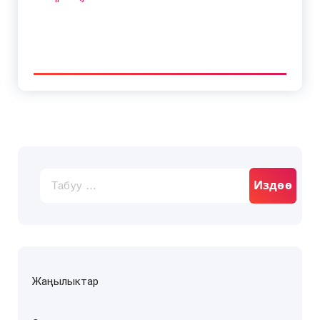
Издөө:
Жаңылыктар