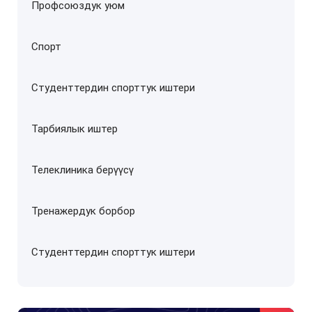
Профсоюздук уюм
Спорт
Студенттердин спорттук иштери
Тарбиялык иштер
Телеклиника берүүсү
Тренажердук борбор
Студенттердин спорттук иштери