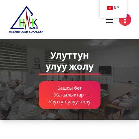
Skip
KY
to
content
Нарын медициналык колледжи
Улуттун
улуу жолу
Башкы бет
-
Жаңылыктар
-
Улуттун улуу жолу