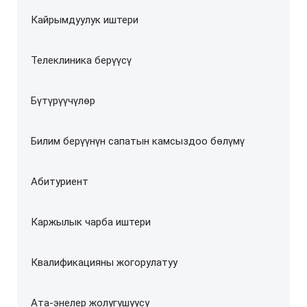
Кайрымдуулук иштери
Телеклиника берүүсү
Бүтүрүүчүлөр
Билим берүүнүн сапатын камсыздоо бөлүмү
Абитуриент
Каржылык чарба иштери
Квалификацияны жогорулатуу
Ата-энелер жолугушуусу