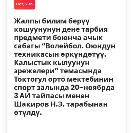
Ноя, 2019
Жалпы билим берүү
кошуунунун дене тарбия
предмети боюнча ачык
сабагы “Волейбол. Оюндун
техникасын өркүндөтүү.
Калыстык кылуунун
эрежелери” темасында
Токтогул орто мектебинин
спорт залында 20-ноябрда
3 АИ тайпасы менен
Шакиров Н.Э. тарабынан
өтүлдү.