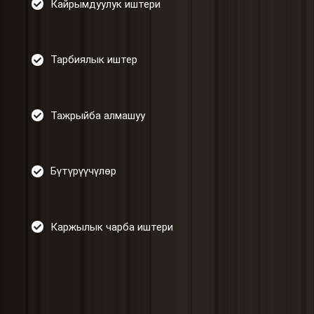
Кайрымдуулук иштери
Тарбиялык иштер
Тажрыйба алмашуу
Бүтүрүүчүлөр
Каржылык чарба иштери