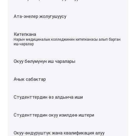
Ата-энелер жолугушуусу
Китепкана
–
Нарын медициналык колледжинин китепканасы алып барган
иш-чаралар
Окуу бөлүмүнүн иш чаралары
Ачык сабактар
Студенттердин өз алдынча иши
Студенттердин окуу изилдөө иштери
Окуу-өндүрүштүк жана квалификация алуу