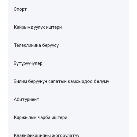
Спорт
Кайрымдуулук иштери
Телеклиника берүүсү
Бүтүрүүчүлөр
Билим берүүнүн сапатын камсыздоо бөлүмү
Абитуриент
Каржылык чарба иштери
Квалификацияны жогорулатуу