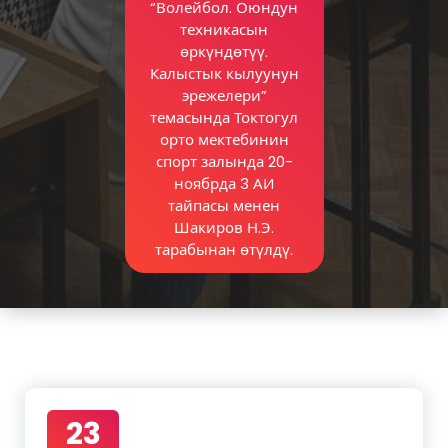
“Волейбол. Оюндун
техникасын
өркүндөтүү.
Калыстык кылуунун
эрежелери”
темасында Токтогул
орто мектебинин
спорт залында 20-
ноябрда 3 АИ
тайпасы менен
Шакиров Н.Э.
тарабынан өтүлдү.
23