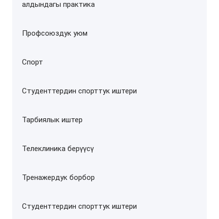
алдындагы практика
Профсоюздук уюм
Спорт
Студенттердин спорттук иштери
Тарбиялык иштер
Телеклиника берүүсү
Тренажердук борбор
Студенттердин спорттук иштери