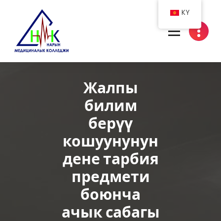
Skip
KY
to
content
Нарын медициналык колледжи
Жалпы
билим
берүү
кошуунунун
дене тарбия
предмети
боюнча
ачык сабагы