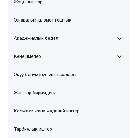
Жаңылыктар
Эл аралык кызматташтык
Академиялык бедел
Кеңешмелер
Окуу бөлүмүнүн иш чаралары
Жаштар биримдиги
Коомдук жана маданий иштер
Тарбиялык иштер