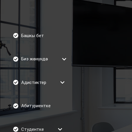
Башкы бет
Биз жөнүндө
Адистиктер
Абитуриентке
Студентке