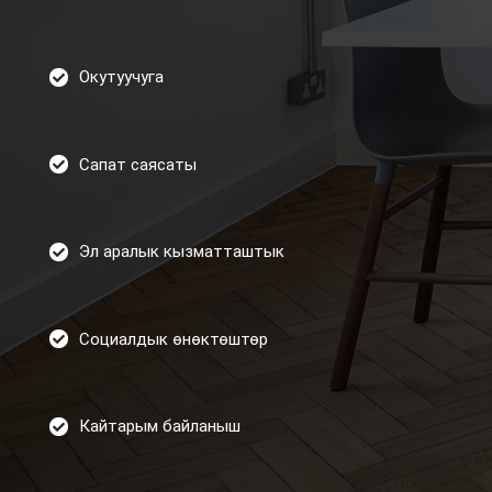
Окутуучуга
Сапат саясаты
Эл аралык кызматташтык
Социалдык өнөктөштөр
Кайтарым байланыш