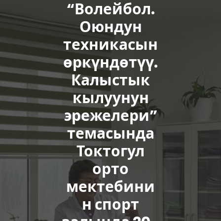
“Волейбол.
Оюндун
техникасын
өркүндөтүү.
Калыстык
кылуунун
эрежелери”
темасында
Токтогул
орто
мектебини
н спорт