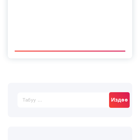
Издөө: