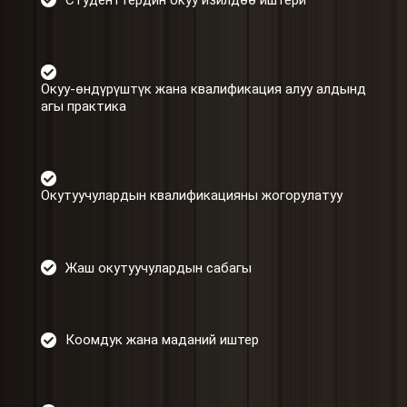
Окуу-өндүрүштүк жана квалификация алуу алдынд
агы практика
Окутуучулардын квалификацияны жогорулатуу
Жаш окутуучулардын сабагы
Коомдук жана маданий иштер