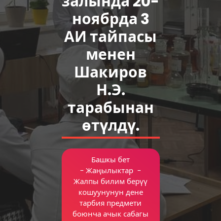
залында 20-
ноябрда 3
АИ тайпасы
менен
Шакиров
Н.Э.
тарабынан
өтүлдү.
Башкы бет
-
Жаңылыктар
-
Жалпы билим берүү
кошуунунун дене
тарбия предмети
боюнча ачык сабагы