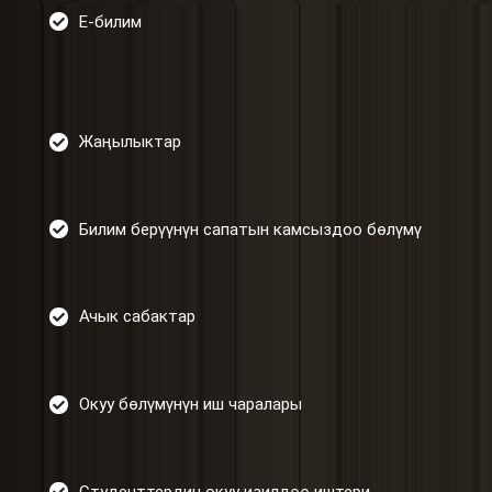
Е-билим
Жаңылыктар
Билим берүүнүн сапатын камсыздоо бөлүмү
Ачык сабактар
Окуу бөлүмүнүн иш чаралары
Студенттердин окуу изилдөө иштери